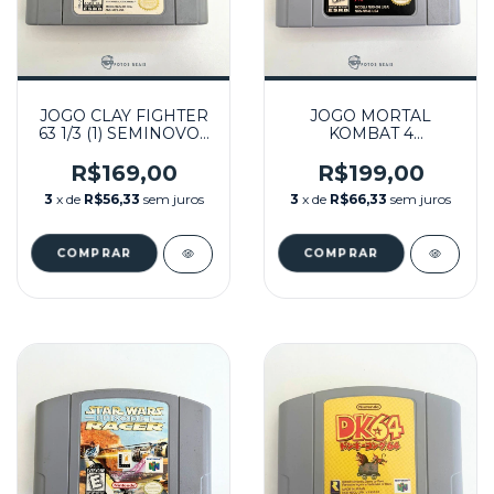
JOGO CLAY FIGHTER
JOGO MORTAL
63 1/3 (1) SEMINOVO -
KOMBAT 4
NINTENDO 64
SEMINOVO -
NINTENDO 64
R$169,00
R$199,00
3
x de
R$56,33
sem juros
3
x de
R$66,33
sem juros