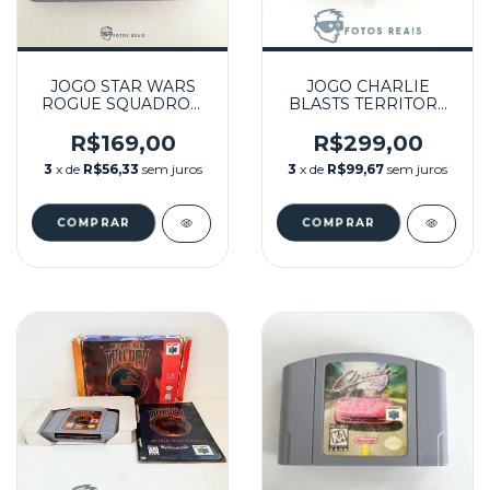
JOGO STAR WARS
JOGO CHARLIE
ROGUE SQUADRON
BLASTS TERRITORY
SEMINOVO -
SEMINOVO - N64
NINTENDO 64
R$169,00
R$299,00
3
x de
R$56,33
sem juros
3
x de
R$99,67
sem juros