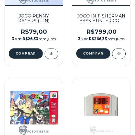
JOGO PENNY
JOGO IN-FISHERMAN
RACERS (JPN)
BASS HUNTER COM
SEMINOVO - N64
CAIXA (LACRADO) -
N64
R$79,00
R$799,00
3
x de
R$26,33
sem juros
3
x de
R$266,33
sem juros