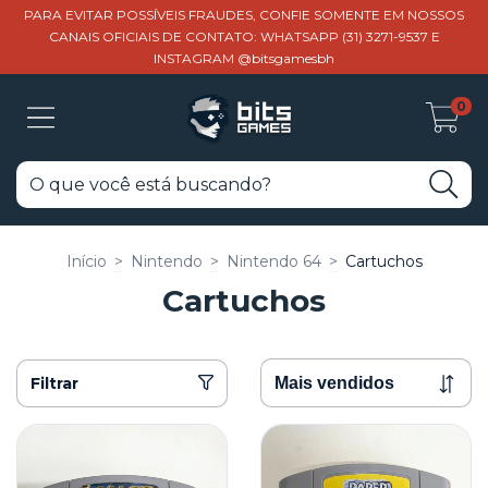
PARA EVITAR POSSÍVEIS FRAUDES, CONFIE SOMENTE EM NOSSOS
CANAIS OFICIAIS DE CONTATO: WHATSAPP (31) 3271-9537 E
INSTAGRAM @bitsgamesbh
0
Início
>
Nintendo
>
Nintendo 64
>
Cartuchos
Cartuchos
Filtrar