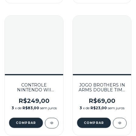
CONTROLE
JOGO BROTHERS IN
NINTENDO WII
ARMS DOUBLE TIME
REMOTE BRANCO
SEMINOVO - WII
SEMINOVO - WII
R$249,00
R$69,00
3
x de
R$83,00
sem juros
3
x de
R$23,00
sem juros