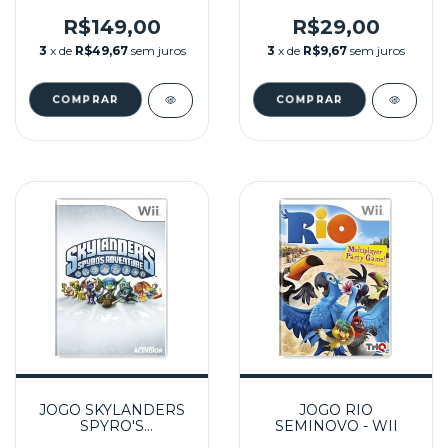
SEMINOVO -
NINTENDO WII
R$149,00
R$29,00
3
x de
R$49,67
sem juros
3
x de
R$9,67
sem juros
JOGO SKYLANDERS
JOGO RIO
SPYRO'S
SEMINOVO - WII
ADVENTURE