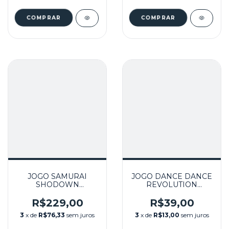
JOGO SAMURAI
JOGO DANCE DANCE
SHODOWN
REVOLUTION
ANTHOLOGY
SEMINOVO - WII
SEMINOVO - WII
R$229,00
R$39,00
3
x de
R$76,33
sem juros
3
x de
R$13,00
sem juros