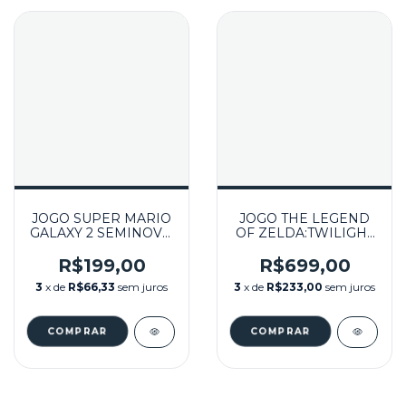
JOGO SUPER MARIO
JOGO THE LEGEND
GALAXY 2 SEMINOVO
OF ZELDA:TWILIGHT
- WII
PRINCESS COM LUVA
(LACRADO) – WII
R$199,00
R$699,00
3
x de
R$66,33
sem juros
3
x de
R$233,00
sem juros