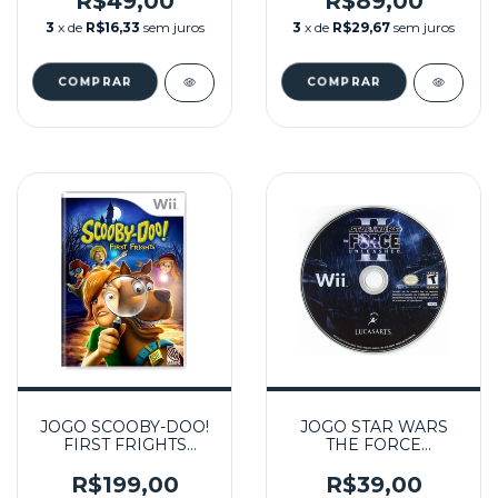
R$49,00
R$89,00
3
x de
R$16,33
sem juros
3
x de
R$29,67
sem juros
JOGO SCOOBY-DOO!
JOGO STAR WARS
FIRST FRIGHTS
THE FORCE
SEMINOVO – WII
UNLEASHED 2 (SEM
CAPA) SEMINOVO –
R$199,00
R$39,00