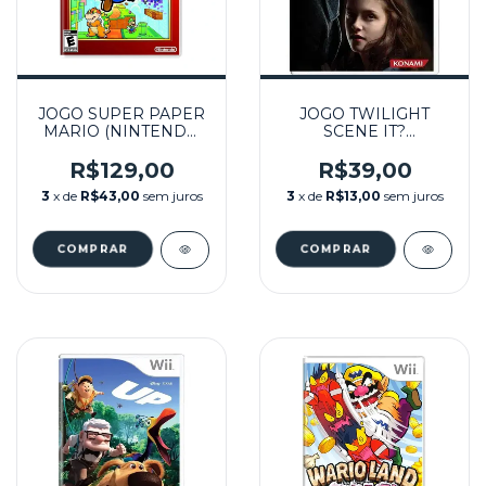
JOGO SUPER PAPER
JOGO TWILIGHT
MARIO (NINTENDO
SCENE IT?
SELECTS) SEMINOVO
SEMINOVO - WII
- NINTENDO WII
R$129,00
R$39,00
3
x de
R$43,00
sem juros
3
x de
R$13,00
sem juros