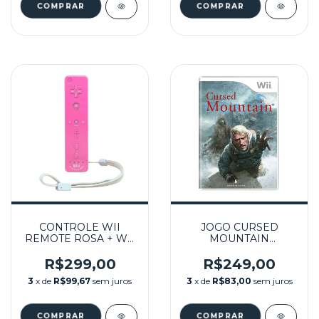
CONTROLE WII
JOGO CURSED
REMOTE ROSA + WII
MOUNTAIN
MOTION PLUS
SEMINOVO – WII
INSIDE SEMINOVO -
R$299,00
R$249,00
WII
3
x de
R$99,67
sem juros
3
x de
R$83,00
sem juros