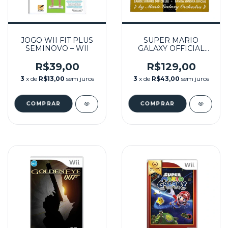
JOGO WII FIT PLUS
SUPER MARIO
SEMINOVO – WII
GALAXY OFFICIAL
SOUNDTRACK
SEMINOVO - WII
R$39,00
R$129,00
3
x de
R$13,00
sem juros
3
x de
R$43,00
sem juros