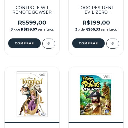
CONTROLE WII
JOGO RESIDENT
REMOTE BOWSER
EVIL ZERO
EDITION + MOTION
SEMINOVO - WII
PLUS INSIDE
R$599,00
R$199,00
SEMINOVO - WII
3
x de
R$199,67
sem juros
3
x de
R$66,33
sem juros