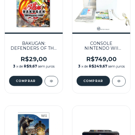
BAKUGAN:
CONSOLE
DEFENDERS OF THE
NINTENDO WII
CORE (EUR)
BRANCO
SEMINOVO - WII
DESBLOQUEADO
R$29,00
R$749,00
32GB (9 JOGOS) NA
3
x de
R$9,67
sem juros
3
x de
R$249,67
sem juros
CAIXA SEMINOVO -
NINTENDO