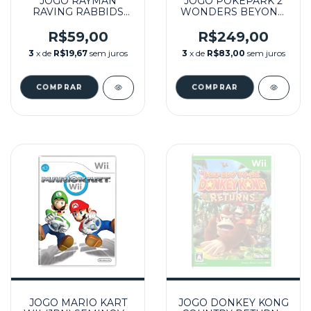
JOGO RAYMAN
JOGO POKÉPARK 2
RAVING RABBIDS
WONDERS BEYOND
SEMINOVO - WII
SEMINOVO - WII
R$59,00
R$249,00
3
x de
R$19,67
sem juros
3
x de
R$83,00
sem juros
JOGO MARIO KART
JOGO DONKEY KONG