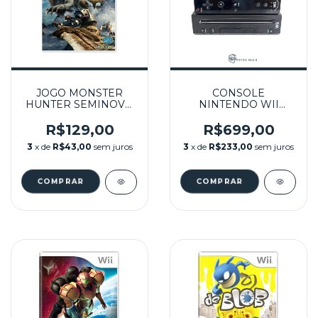
JOGO MONSTER
CONSOLE
HUNTER SEMINOVO
NINTENDO WII
- WII
PRETO
DESBLOQUEADO
R$129,00
R$699,00
CARTÃO SD 16GB +
3
x de
R$43,00
sem juros
3
x de
R$233,00
sem juros
PEN DRIVE 128GB
(COM JOGOS)
SEMINOVO -
NINTENDO