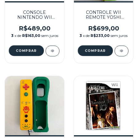
CONSOLE
CONTROLE WII
NINTENDO WII
REMOTE YOSHI
BRANCO (1)
EDITION + MOTION
SEMINOVO -
PLUS INSIDE
R$489,00
R$699,00
NINTENDO
SEMINOVO - WII
3
x de
R$163,00
sem juros
3
x de
R$233,00
sem juros