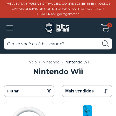
PARA EVITAR POSSÍVEIS FRAUDES, CONFIE SOMENTE EM NOSSOS
CANAIS OFICIAIS DE CONTATO: WHATSAPP (31) 3271-9537 E
INSTAGRAM @bitsgamesbh
0
Início
>
Nintendo
>
Nintendo Wii
Nintendo Wii
Filtrar