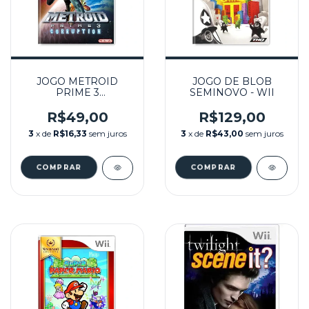
JOGO METROID
JOGO DE BLOB
PRIME 3
SEMINOVO - WII
CORRUPTION
(ENCARTE
R$49,00
R$129,00
REIMPRESSO)
3
x de
R$16,33
sem juros
3
x de
R$43,00
sem juros
SEMINOVO - WII