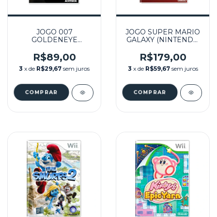
JOGO 007
JOGO SUPER MARIO
GOLDENEYE
GALAXY (NINTENDO
SEMINOVO – WII
SELECTS) SEMINOVO
- WII
R$89,00
R$179,00
3
x de
R$29,67
sem juros
3
x de
R$59,67
sem juros