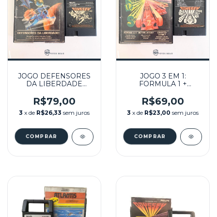
JOGO DEFENSORES
JOGO 3 EM 1:
DA LIBERDADE
FORMULA 1 +
SEMINOVO -
INTERLAGOS +
ODYSSEY²
CRYPTOLOGIC
R$79,00
R$69,00
SEMINOVO -
3
x de
R$26,33
sem juros
3
x de
R$23,00
sem juros
ODYSSEY²