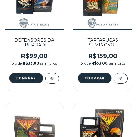
DEFENSORES DA
TARTARUGAS
LIBERDADE
SEMINOVO -
SEMINOVO -
ODYSSEY²
ODYSSEY²
R$99,00
R$159,00
3
x de
R$33,00
sem juros
3
x de
R$53,00
sem juros