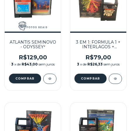
ATLANTIS SEMINOVO
3 EM 1: FORMULA 1 +
- ODYSSEY²
INTERLAGOS +
CRYPTOLOGIC
SEMINOVO -
R$129,00
R$79,00
ODYSSEY²
3
x de
R$43,00
sem juros
3
x de
R$26,33
sem juros