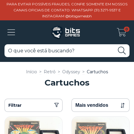
PARA EVITAR POSSÍVEIS FRAUDES, CONFIE SOMENTE EM NOSSOS
CANAIS OFICIAIS DE CONTATO: WHATSAPP (31) 3271-9537 E
INSTAGRAM @bitsgamesbh
0
Início
>
Retrô
>
Odyssey
>
Cartuchos
Cartuchos
Filtrar