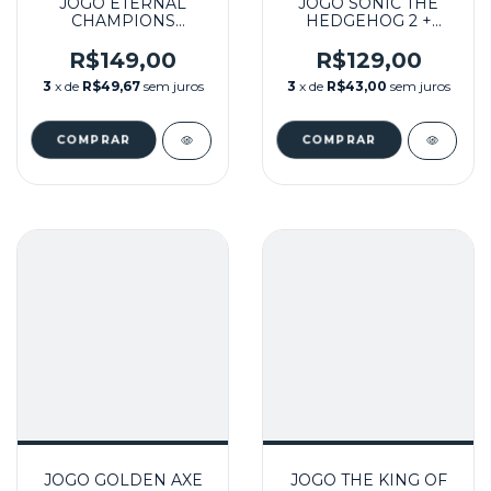
JOGO ETERNAL
JOGO SONIC THE
CHAMPIONS
HEDGEHOG 2 +
SEMINOVO - MEGA
MANUAL SEMINOVO
DRIVE
- MEGA DRIVE
R$149,00
R$129,00
3
x de
R$49,67
sem juros
3
x de
R$43,00
sem juros
JOGO GOLDEN AXE
JOGO THE KING OF