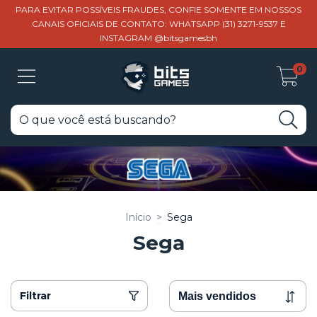
PARA EVITAR POSSÍVEIS FRAUDES, CONFIE SOMENTE EM NOSSOS
CANAIS OFICIAIS DE CONTATO: WHATSAPP (31) 3271-9537 E
INSTAGRAM @bitsgamesbh
0
Início
>
Sega
Sega
Filtrar