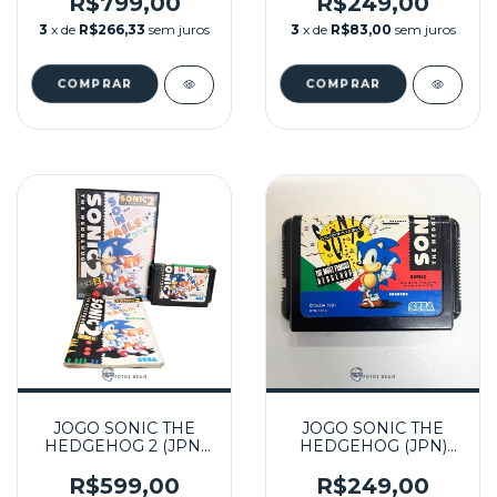
R$799,00
R$249,00
3
x de
R$266,33
sem juros
3
x de
R$83,00
sem juros
JOGO SONIC THE
JOGO SONIC THE
HEDGEHOG 2 (JPN)
HEDGEHOG (JPN)
NA CAIXA SEMINOVO
SEMINOVO - MEGA
- MEGA DRIVE
DRIVE
R$599,00
R$249,00