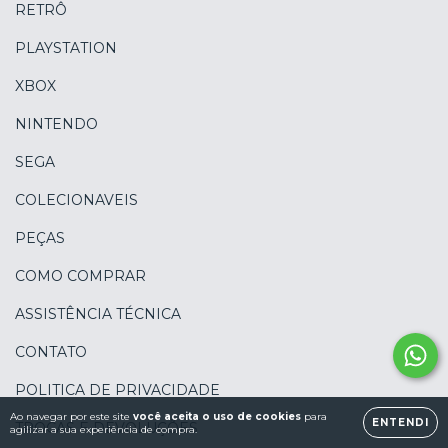
RETRÔ
PLAYSTATION
XBOX
NINTENDO
SEGA
COLECIONAVEIS
PEÇAS
COMO COMPRAR
ASSISTÊNCIA TÉCNICA
CONTATO
POLITICA DE PRIVACIDADE
Ao navegar por este site
você aceita o uso de cookies
para
ENTENDI
TROCAS E DEVOLUÇÕES
agilizar a sua experiência de compra.