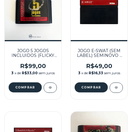
JOGO 5 JOGOS
JOGO E-SWAT (SEM
INCLUIDOS (FLICKY,
LABEL) SEMINOVO -
SEGA SOCCER,
MASTER SYSTEM
SUPER MONACO GP,
R$99,00
R$49,00
SHADOW DANCER,
3
x de
R$33,00
sem juros
3
x de
R$16,33
sem juros
SUPER THUNDER
BLADE) SEMINOVO -
MEGA DRIVE