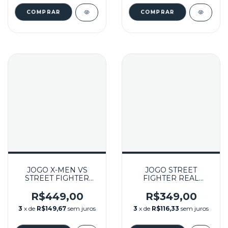
JOGO X-MEN VS
JOGO STREET
STREET FIGHTER
FIGHTER REAL
(JPN) SEMINOVO -
BATTLE ON FILM
SEGA SATURN
(JPN) SEMINOVO -
R$449,00
R$349,00
SEGA SATURN
3
x de
R$149,67
sem juros
3
x de
R$116,33
sem juros