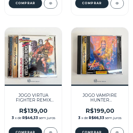
JOGO VIRTUA
JOGO VAMPIRE
FIGHTER REMIX
HUNTER
(JPN) SEMINOVO -
DARKSTALKERS
SEGA SATURN
REVENGE (JPN)
R$139,00
R$199,00
SEMINOVO - SEGA
3
x de
R$46,33
sem juros
3
x de
R$66,33
sem juros
SATURN