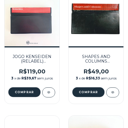
JOGO KENSEIDEN
SHAPES AND
(RELABEL)
COLUMNS
SEMINOVO - MASTER
SEMINOVO - MASTER
SYSTEM
SYSTEM
R$119,00
R$49,00
3
x de
R$39,67
sem juros
3
x de
R$16,33
sem juros