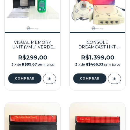
VISUAL MEMORY
CONSOLE
UNIT (VMU) VERDE
DREAMCAST HKT-
TRANSLUCIDO
3020 VA1
SEMINOVO -
DESBLOQUEADO NA
R$299,00
R$1.399,00
DREAMCAST
CAIXA SEMINOVO -
3
x de
R$99,67
sem juros
3
x de
R$466,33
sem juros
SEGA