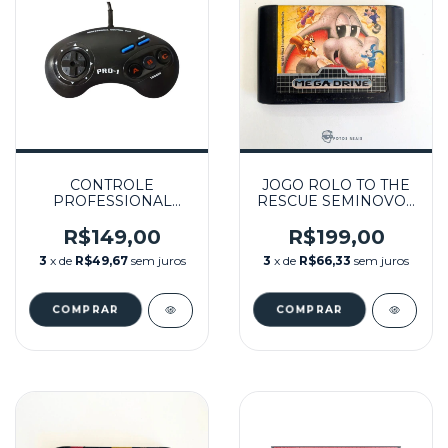
CONTROLE
JOGO ROLO TO THE
PROFESSIONAL
RESCUE SEMINOVO -
CONTROL PAD PRO-1
MEGA DRIVE
SEMINOVO -
R$149,00
R$199,00
ATARI/MASTER
3
x de
R$49,67
sem juros
3
x de
R$66,33
sem juros
SYSTEM