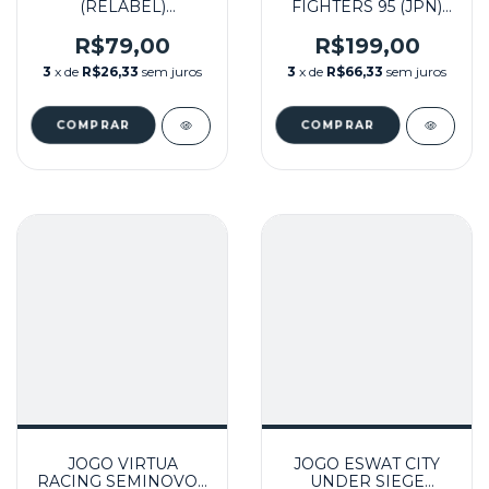
(RELABEL)
FIGHTERS 95 (JPN)
SEMINOVO - MASTER
SEMINOVO - SEGA
SYSTEM
SATURN
R$79,00
R$199,00
3
x de
R$26,33
sem juros
3
x de
R$66,33
sem juros
JOGO VIRTUA
JOGO ESWAT CITY
RACING SEMINOVO -
UNDER SIEGE