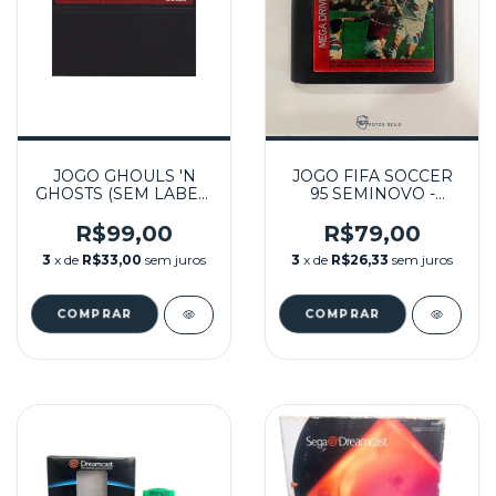
JOGO GHOULS 'N
JOGO FIFA SOCCER
GHOSTS (SEM LABEL)
95 SEMINOVO -
SEMINOVO - MASTER
MEGA DRIVE
SYSTEM
R$99,00
R$79,00
3
x de
R$33,00
sem juros
3
x de
R$26,33
sem juros