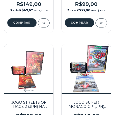
MASTER SYSTEM
MASTER SYSTEM
R$149,00
R$99,00
3
x de
R$49,67
sem juros
3
x de
R$33,00
sem juros
JOGO STREETS OF
JOGO SUPER
RAGE 2 (JPN) NA
MONACO GP (JPN)
CAIXA SEMINOVO -
NA CAIXA SEMINOVO
MEGA DRIVE
- MEGA DRIVE