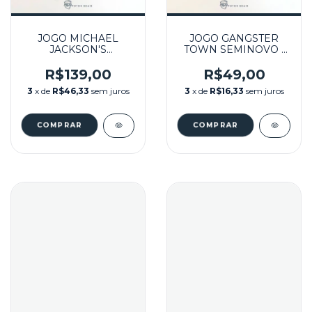
JOGO MICHAEL
JOGO GANGSTER
JACKSON'S
TOWN SEMINOVO -
MOONWALKER
MASTER SYSTEM
(LABEL GASTA)
R$139,00
R$49,00
SEMINOVO - MASTER
3
x de
R$46,33
sem juros
3
x de
R$16,33
sem juros
SYSTEM