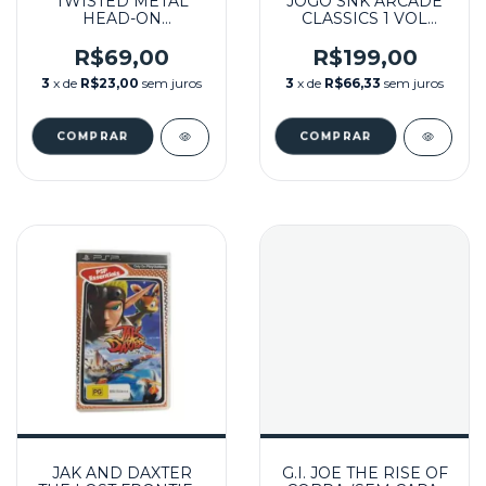
TWISTED METAL
JOGO SNK ARCADE
HEAD-ON
CLASSICS 1 VOL
SEMINOVO - PSP
SEMINOVO - PSP
R$69,00
R$199,00
3
x de
R$23,00
sem juros
3
x de
R$66,33
sem juros
JAK AND DAXTER
G.I. JOE THE RISE OF