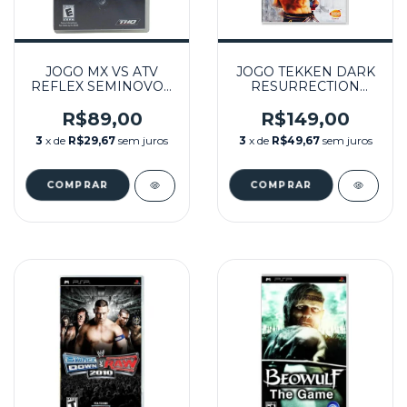
JOGO MX VS ATV
JOGO TEKKEN DARK
REFLEX SEMINOVO –
RESURRECTION
PSP
(LACRADO) – PSP
R$89,00
R$149,00
3
x de
R$29,67
sem juros
3
x de
R$49,67
sem juros