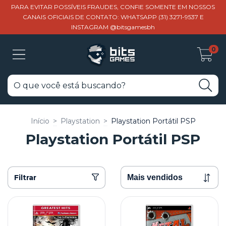
PARA EVITAR POSSÍVEIS FRAUDES, CONFIE SOMENTE EM NOSSOS
CANAIS OFICIAIS DE CONTATO: WHATSAPP (31) 3271-9537 E
INSTAGRAM @bitsgamesbh
0
Início
>
Playstation
>
Playstation Portátil PSP
Playstation Portátil PSP
Filtrar