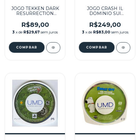
JOGO TEKKEN DARK
JOGO CRASH IL
RESURRECTION
DOMINIO SUI
(EUR) SEMINOVO –
MUTANTI / CRASH
PSP
MIND OVER MUTANT
R$89,00
R$249,00
(EUR) SEMINOVO –
3
x de
R$29,67
sem juros
3
x de
R$83,00
sem juros
PSP