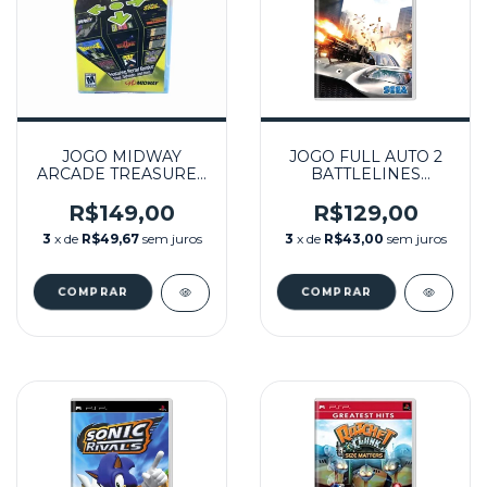
JOGO MIDWAY
JOGO FULL AUTO 2
ARCADE TREASURES
BATTLELINES
EXTENDED PLAY
SEMINOVO - PSP
SEMINOVO - PSP
R$149,00
R$129,00
3
x de
R$49,67
sem juros
3
x de
R$43,00
sem juros