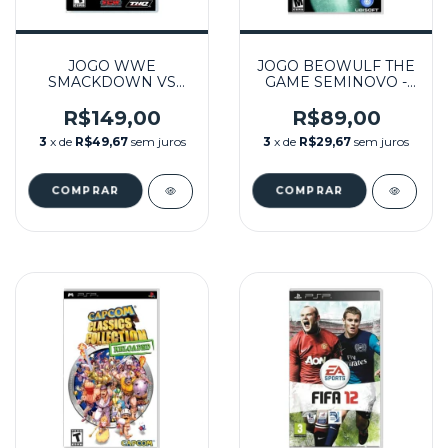
JOGO WWE
JOGO BEOWULF THE
SMACKDOWN VS
GAME SEMINOVO -
RAW 2010
PSP
(LACRADO) - PSP
R$149,00
R$89,00
3
x de
R$49,67
sem juros
3
x de
R$29,67
sem juros