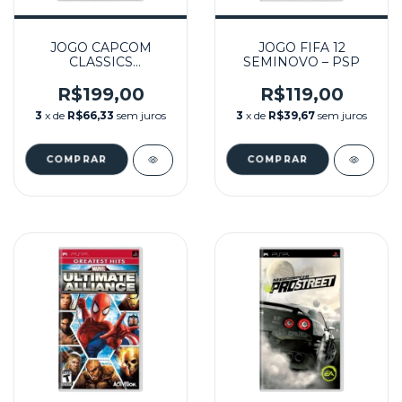
JOGO CAPCOM
JOGO FIFA 12
CLASSICS
SEMINOVO – PSP
COLLECTION
RELOADED
R$199,00
R$119,00
SEMINOVO - PSP
3
x de
R$66,33
sem juros
3
x de
R$39,67
sem juros