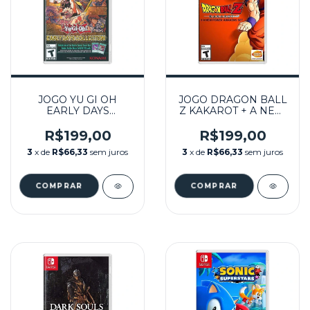
JOGO YU GI OH
JOGO DRAGON BALL
EARLY DAYS
Z KAKAROT + A NEW
COLLECTION
POWER AWAKENS
SEMINOVO -
SET SEMINOVO –
R$199,00
R$199,00
NINTENDO SWITCH
NINTENDO SWITCH
3
x de
R$66,33
sem juros
3
x de
R$66,33
sem juros