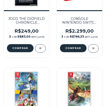
JOGO THE DIOFIELD
CONSOLE
CHRONICLE
NINTENDO SWITCH
SEMINOVO -
V2 DESBLOQUEADO
NINTENDO SWITCH
256GB NA CAIXA
R$249,00
R$2.299,00
SEMINOVO -
3
x de
R$83,00
sem juros
3
x de
R$766,33
sem juros
NINTENDO