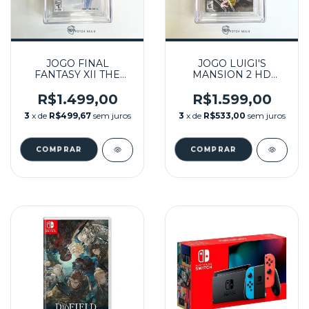
JOGO FINAL
JOGO LUIGI'S
FANTASY XII THE
MANSION 2 HD
ZODIAC AGE
GRADUADO CGC 9.8 -
GRADUADO CGC 9.4 -
NINTENDO SWITCH
R$1.499,00
R$1.599,00
NINTENDO SWITCH
3
x de
R$499,67
sem juros
3
x de
R$533,00
sem juros