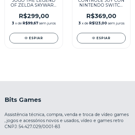
JOGO THE LEGEND
CONTROLE JOY CON
OF ZELDA SKYWARD
NINTENDO SWITCH
SWORD HD
PAR CINZA
SEMINOVO –
SEMINOVO - SWITCH
R$299,00
R$369,00
NINTENDO SWITCH
3
x de
R$99,67
sem juros
3
x de
R$123,00
sem juros
ESPIAR
ESPIAR
Bits Games
Assistência técnica, compra, venda e troca de vídeo games
, jogos e acessórios novos e usados, vídeo e games retro
CNPJ: 54.427.029/0001-83