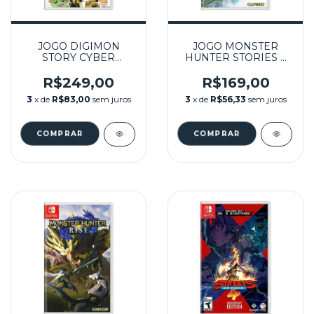
JOGO DIGIMON
JOGO MONSTER
STORY CYBER
HUNTER STORIES 2
SLEUTH COMPLETE
WINGS OF RUIN
EDITION SEMINOVO
SEMINOVO -
R$249,00
R$169,00
- NINTENDO SWITCH
NINTENDO SWITCH
3
x de
R$83,00
sem juros
3
x de
R$56,33
sem juros