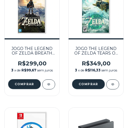
JOGO THE LEGEND
JOGO THE LEGEND
OF ZELDA BREATH
OF ZELDA TEARS OF
OF THE WILD
THE KINGDOM
SEMINOVO –
SEMINOVO -
R$299,00
R$349,00
NINTENDO SWITCH
NINTENDO SWITCH
3
x de
R$99,67
sem juros
3
x de
R$116,33
sem juros