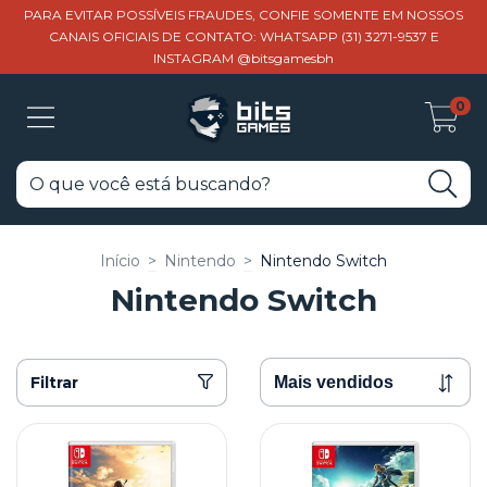
PARA EVITAR POSSÍVEIS FRAUDES, CONFIE SOMENTE EM NOSSOS
CANAIS OFICIAIS DE CONTATO: WHATSAPP (31) 3271-9537 E
INSTAGRAM @bitsgamesbh
0
Início
>
Nintendo
>
Nintendo Switch
Nintendo Switch
Filtrar