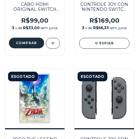
CABO HDMI
CONTROLE JOY CON
ORIGINAL SWITCH
NINTENDO SWITCH
SEMINOVO -
ESQUERDO
NINTENDO
SEMINOVO - SWITCH
R$99,00
R$169,00
3
x de
R$33,00
sem juros
3
x de
R$56,33
sem juros
ESPIAR
ESGOTADO
ESGOTADO