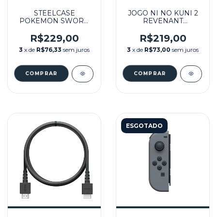
STEELCASE
JOGO NI NO KUNI 2
POKEMON SWORD
REVENANT
(SOMENTE A CASE)
KINGDOM PRINCE´S
SEMINOVO –
EDITION (LACRADO) -
R$229,00
R$219,00
NINTENDO SWITCH
NINTENDO SWITCH
3
x de
R$76,33
sem juros
3
x de
R$73,00
sem juros
ESGOTADO