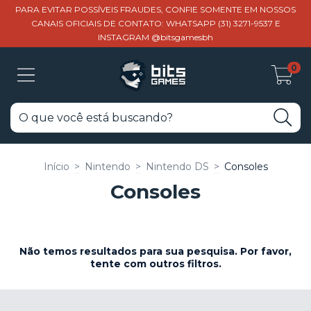
PARA EVITAR POSSÍVEIS FRAUDES, CONFIE SOMENTE EM NOSSOS
CANAIS OFICIAIS DE CONTATO: WHATSAPP (31) 3271-9537 E
INSTAGRAM @bitsgamesbh
0
Início
>
Nintendo
>
Nintendo DS
>
Consoles
Consoles
Não temos resultados para sua pesquisa. Por favor,
tente com outros filtros.