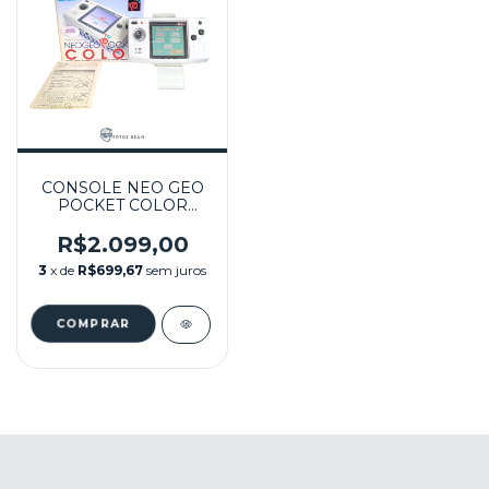
CONSOLE NEO GEO
POCKET COLOR
SOLID SILVER NA
CAIXA SEMINOVO -
R$2.099,00
SNK
3
x de
R$699,67
sem juros