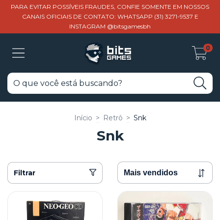
PARA EVITAR POSSÍVEIS FRAUDES, CONFIE SOMENTE EM NOSSOS
CANAIS OFICIAIS DE CONTATO: WHATSAPP (31) 3271-9537 E
INSTAGRAM @bitsgamesbh
0
Início
>
Retrô
>
Snk
Snk
Filtrar