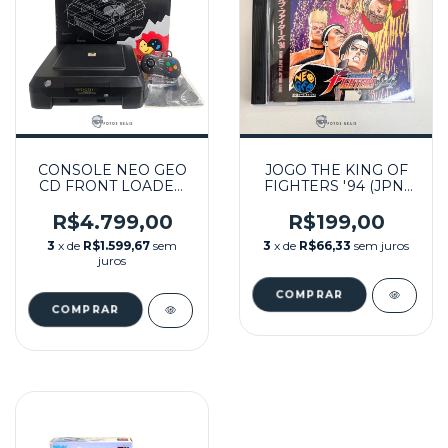
CONSOLE NEO GEO
JOGO THE KING OF
CD FRONT LOADER
FIGHTERS '94 (JPN)
(JPN) NA CAIXA
SEMINOVO - NEO
SEMINOVO - SNK
GEO CD
R$4.799,00
R$199,00
3
x de
R$1.599,67
sem
3
x de
R$66,33
sem juros
juros