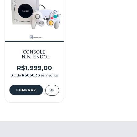
CONSOLE
NINTENDO
GAMECUBE PRATA
128GB
R$1.999,00
DESBLOQUEADO
3
x de
R$666,33
sem juros
COM JOGOS
SEMINOVO -
NINTENDO