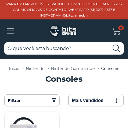
PARA EVITAR POSSÍVEIS FRAUDES, CONFIE SOMENTE EM NOSSOS
CANAIS OFICIAIS DE CONTATO: WHATSAPP (31) 3271-9537 E
INSTAGRAM @bitsgamesbh
0
Início
>
Nintendo
>
Nintendo Game Cube
>
Consoles
Consoles
Filtrar