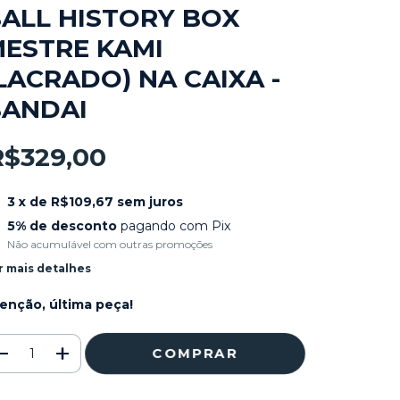
ALL HISTORY BOX
ESTRE KAMI
LACRADO) NA CAIXA -
BANDAI
R$329,00
3
x de
R$109,67
sem juros
5% de desconto
pagando com Pix
Não acumulável com outras promoções
r mais detalhes
enção, última peça!