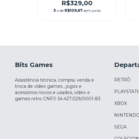
AIXA -
(LACRADO) NA CAIXA -
00
R$329,00
BANDAI
m juros
3
x de
R$109,67
sem juros
Bits Games
Depart
RETRÔ
Assistência técnica, compra, venda e
troca de vídeo games , jogos e
PLAYSTAT
acessórios novos e usados, vídeo e
games retro CNPJ: 54.427.029/0001-83
XBOX
NINTEND
SEGA
COLECION