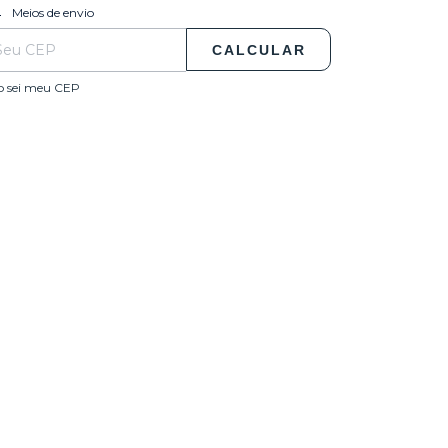
ALTERAR CEP
regas para o CEP:
Meios de envio
CALCULAR
o sei meu CEP