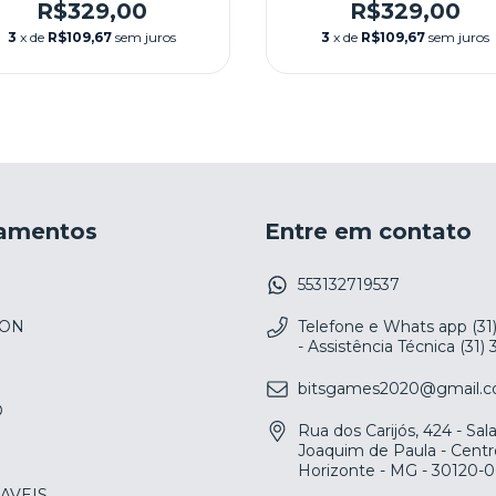
(LACRADO) NA CAIXA -
(LACRADO) NA CAIXA 
R$329,00
R$329,00
BANDAI
BANDAI
3
x de
R$109,67
sem juros
3
x de
R$109,67
sem juros
amentos
Entre em contato
553132719537
ION
Telefone e Whats app (31
- Assistência Técnica (31)
bitsgames2020@gmail.
O
Rua dos Carijós, 424 - Sa
Joaquim de Paula - Centr
Horizonte - MG - 30120-
AVEIS