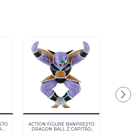
STO
ACTION FIGURE BANPRESTO
ACTION 
 2
DRAGON BALL Z CAPITÃO
DRAGO
GINYU SOLID EDGE WORKS
"FORÇAS