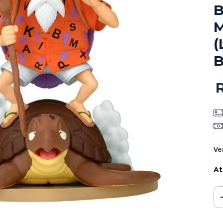
B
M
(
Ve
At