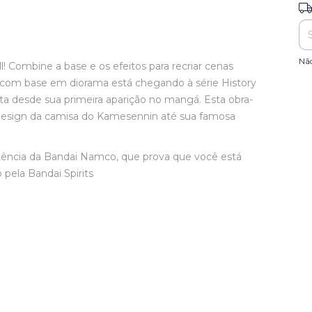
Ent
Nã
l! Combine a base e os efeitos para recriar cenas
com base em diorama está chegando à série History
ita desde sua primeira aparição no mangá. Esta obra-
design da camisa do Kamesennin até sua famosa
rtência da Bandai Namco, que prova que você está
pela Bandai Spirits