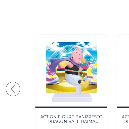
ANPRESTO
ACTION FIGURE BANPRESTO
AC
DAIMA
DRAGON BALL DAIMA
D
M PAINEL
MAJIN BUU COM PAINEL