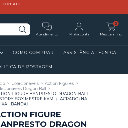
DE CONTATO:
0
Atendimento
Minha conta
Meu carrinho
COMO COMPRAR
ASSISTÊNCIA TÉCNICA
LITICA DE POSTAGEM
cio
>
Colecionáveis
>
Action Figures
>
lecionáveis Dragon Ball
>
TION FIGURE BANPRESTO DRAGON BALL
STORY BOX MESTRE KAMI (LACRADO) NA
IXA - BANDAI
CTION FIGURE
BANPRESTO DRAGON