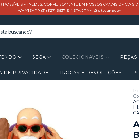
R POSSÍVEIS FRAUDES, CONFIE SOMENTE EM NOSSOS CANAIS OFICIAIS 
WHATSAPP (31) 3271-9537 E INSTAGRAM @bitsgamesbh
TENDO
SEGA
COLECIONAVEIS
PEÇAS
A DE PRIVACIDADE
TROCAS E DEVOLUÇÕES
PO
Iní
Co
AC
HI
CA
A