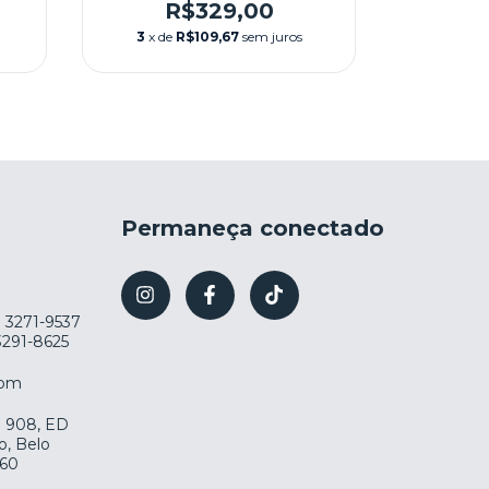
-
(LACRADO) NA CAIXA -
SOLI
R$329,00
R
BANDAI
(LACR
3
x de
R$109,67
sem juros
3
x de
Permaneça conectado
) 3271-9537
 3291-8625
com
la 908, ED
o, Belo
060