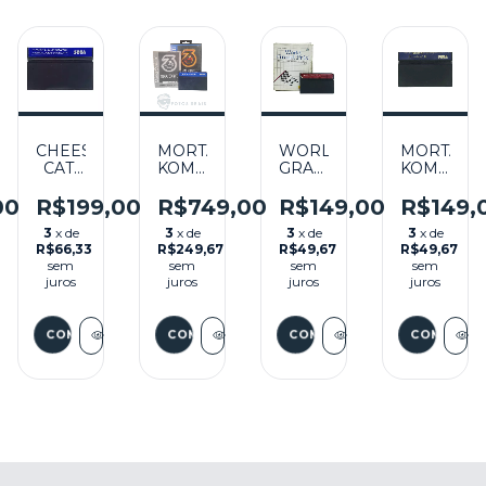
N
CHEESE
MORTAL
WORLD
MORTAL
CAT-
KOMBAT
GRAND
KOMBAT
ASTROPHE
3
PRIX
2
STARRING
SEMINOVO
SEMINOVO
SEMINOV
00
R$199,00
R$749,00
R$149,00
R$149,
O
SPEEDY
-
-
-
3
x de
3
x de
3
x de
3
x de
GONZALES
MASTER
MASTER
MASTER
R$66,33
R$249,67
R$49,67
R$49,67
SEMINOVO
SYSTEM
SYSTEM
SYSTEM
sem
sem
sem
sem
-
juros
juros
juros
juros
MASTER
SYSTEM