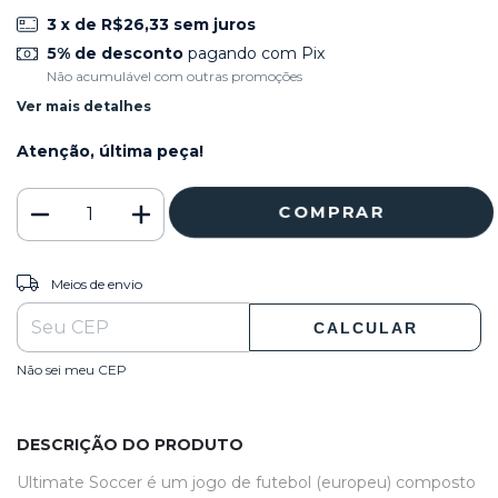
3
x de
R$26,33
sem juros
5% de desconto
pagando com Pix
Não acumulável com outras promoções
Ver mais detalhes
Atenção, última peça!
ALTERAR CEP
Entregas para o CEP:
Meios de envio
CALCULAR
Não sei meu CEP
DESCRIÇÃO DO PRODUTO
Ultimate Soccer é um jogo de futebol (europeu) composto