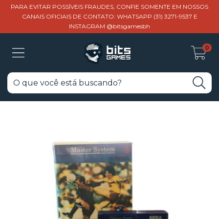
PARA EVITAR POSSÍVEIS FRAUDES, CONFIE SOMENTE EM NOSSOS
CANAIS OFICIAIS DE CONTATO: WHATSAPP (31) 3271-9537 E
INSTAGRAM @bitsgamesbh
0