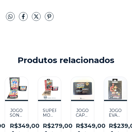
Produtos relacionados
JOGO
SUPER
JOGO
JOGO
SONIC
MONACO
CAPTAIN
EVANDER
THE
GP
AMERICA
HOLYFIELD
HEDGEHOG
NA
AND
REAL
00
R$349,00
R$279,00
R$349,00
R$239,
O
NA
CAIXA
THE
DEAL