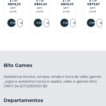
3
x de
3
x de
3
x de
3
x de
CAIXA
SEMINOVO
AVENGERS
BOXING
R$116,33
R$93,00
R$116,33
R$79,67
SEMINOVO
-
SEMINOVO
SEMINOV
sem
sem
sem
sem
-
MEGA
-
-
juros
juros
juros
juros
MEGA
DRIVE
MEGA
MEGA
DRIVE
DRIVE
DRIVE
Bits Games
Assistência técnica, compra, venda e troca de vídeo games
, jogos e acessórios novos e usados, vídeo e games retro
CNPJ: 54.427.029/0001-83
Departamentos