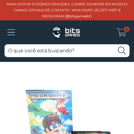
PARA EVITAR POSSÍVEIS FRAUDES, CONFIE SOMENTE EM NOSSOS
CANAIS OFICIAIS DE CONTATO: WHATSAPP (31) 3271-9537 E
INSTAGRAM @bitsgamesbh
0