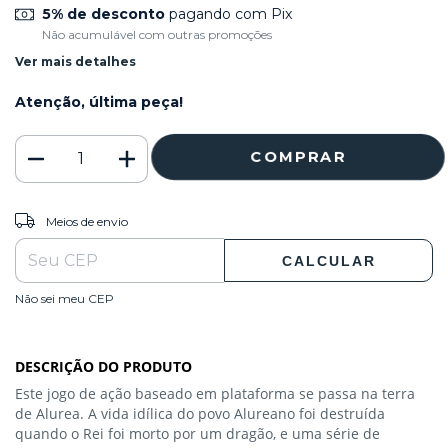
5% de desconto
pagando com Pix
Não acumulável com outras promoções
Ver mais detalhes
Atenção, última peça!
ALTERAR CEP
Entregas para o CEP:
Meios de envio
CALCULAR
Não sei meu CEP
DESCRIÇÃO DO PRODUTO
Este jogo de ação baseado em plataforma se passa na terra
de Alurea. A vida idílica do povo Alureano foi destruída
quando o Rei foi morto por um dragão, e uma série de