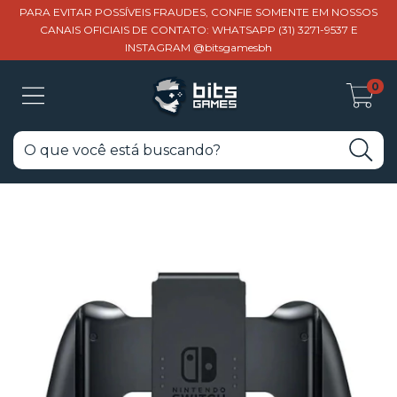
PARA EVITAR POSSÍVEIS FRAUDES, CONFIE SOMENTE EM NOSSOS
CANAIS OFICIAIS DE CONTATO: WHATSAPP (31) 3271-9537 E
INSTAGRAM @bitsgamesbh
0