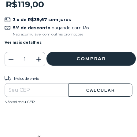
R$119,00
3
x de
R$39,67
sem juros
5% de desconto
pagando com Pix
Não acumulável com outras promoções
Ver mais detalhes
ALTERAR CEP
Entregas para o CEP:
Meios de envio
CALCULAR
Não sei meu CEP