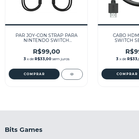
PAR JOY-CON STRAP PARA
CABO HDMI
NINTENDO SWITCH
SWITCH S
SEMINOVO - NINTENDO
NINT
SWITCH
R$99,00
R$9
3
x de
R$33,00
sem juros
3
x de
R$33
Bits Games