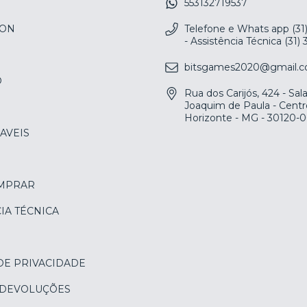
553132719537
ION
Telefone e Whats app (31
- Assistência Técnica (31)
bitsgames2020@gmail.
O
Rua dos Carijós, 424 - Sa
Joaquim de Paula - Centr
Horizonte - MG - 30120-
AVEIS
MPRAR
IA TÉCNICA
DE PRIVACIDADE
 DEVOLUÇÕES