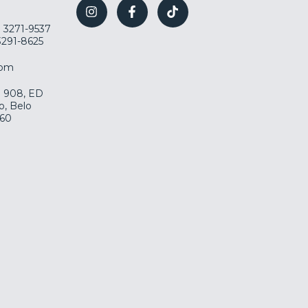
) 3271-9537
 3291-8625
com
la 908, ED
o, Belo
060