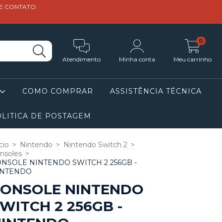
DE CONTATO:
0
Atendimento
Minha conta
Meu carrinho
COMO COMPRAR
ASSISTÊNCIA TÉCNICA
LITICA DE POSTAGEM
cio
>
Nintendo
>
Nintendo Switch 2
>
nsoles
>
NSOLE NINTENDO SWITCH 2 256GB -
INTENDO
CONSOLE NINTENDO
WITCH 2 256GB -