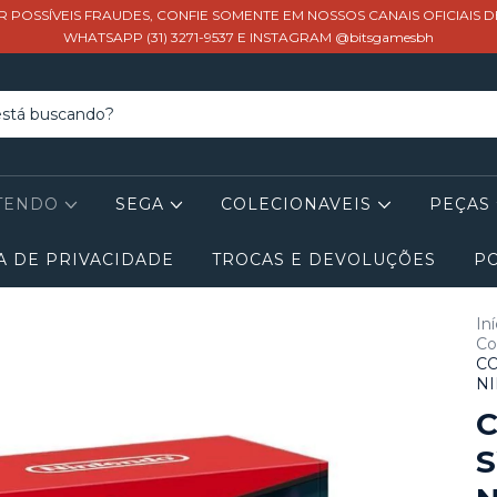
R POSSÍVEIS FRAUDES, CONFIE SOMENTE EM NOSSOS CANAIS OFICIAIS 
WHATSAPP (31) 3271-9537 E INSTAGRAM @bitsgamesbh
TENDO
SEGA
COLECIONAVEIS
PEÇAS
A DE PRIVACIDADE
TROCAS E DEVOLUÇÕES
PO
Iní
Co
CO
N
S