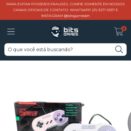
PARA EVITAR POSSÍVEIS FRAUDES, CONFIE SOMENTE EM NOSSOS
CANAIS OFICIAIS DE CONTATO: WHATSAPP (31) 3271-9537 E
INSTAGRAM @bitsgamesbh
0