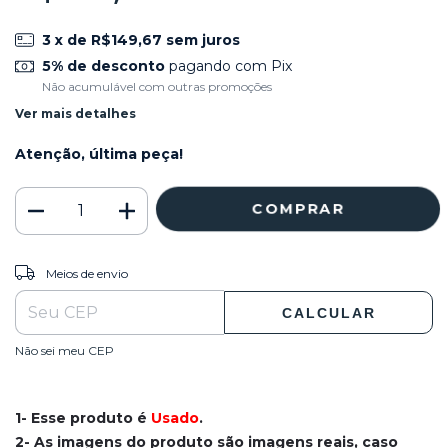
3
x de
R$149,67
sem juros
5% de desconto
pagando com Pix
Não acumulável com outras promoções
Ver mais detalhes
Atenção, última peça!
ALTERAR CEP
Entregas para o CEP:
Meios de envio
CALCULAR
Não sei meu CEP
1- Esse produto é
Usado
.
2- As imagens do produto são imagens reais, caso