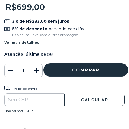
R$699,00
3
x de
R$233,00
sem juros
5% de desconto
pagando com Pix
Não acumulável com outras promoções
Ver mais detalhes
Atenção, última peça!
ALTERAR CEP
Entregas para o CEP:
Meios de envio
CALCULAR
Não sei meu CEP