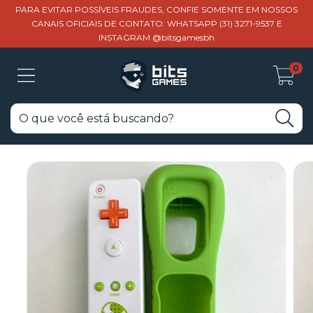
PARA EVITAR POSSÍVEIS FRAUDES, CONFIE SOMENTE EM NOSSOS
CANAIS OFICIAIS DE CONTATO: WHATSAPP (31) 3271-9537 E
INSTAGRAM @bitsgamesbh
0