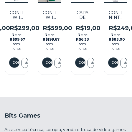
CONTROLE
CONTROLE
CAPA
CONTROL
WII
WII
DE
NINTEND
REMOTE
REMOTE
SILICONE
WII
BLUE
BOWSER
BRANCA
REMOTE
9,00
R$299,00
R$599,00
R$19,00
R$249,
+
EDITION
PARA
BRANCO
3
x de
3
x de
3
x de
3
x de
MOTION
+
WII
SEMINOV
R$99,67
R$199,67
R$6,33
R$83,00
PLUS
MOTION
REMOTE
- WII
sem
sem
sem
sem
INSIDE
PLUS
SEMINOVO
juros
juros
juros
juros
SEMINOVO
INSIDE
- WII
SEMINOVO
- WII
O
Bits Games
Assistência técnica, compra, venda e troca de vídeo games