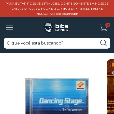
PARA EVITAR POSSÍVEIS FRAUDES, CONFIE SOMENTE EM NOSSOS
CANAIS OFICIAIS DE CONTATO: WHATSAPP (31) 3271-9537 E
INSTAGRAM @bitsgamesbh
0