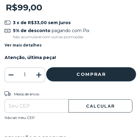
R$99,00
3
x de
R$33,00
sem juros
5% de desconto
pagando com Pix
Não acumulável com outras promoções
Ver mais detalhes
Atenção, última peça!
ALTERAR CEP
Entregas para o CEP:
Meios de envio
CALCULAR
Não sei meu CEP