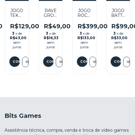
JOGO
RAVE
JOGO
JOGO
TEKKEN
GROOVE
ROCKMAN
BATTLE
2
ADVENTURE(JPN)
X4 /
ARENA
(JPN)
SEMINOVO
MEGA
TOSHIND
0
R$129,00
R$49,00
R$399,00
R$99,0
DAN
SEMINOVO
- PS1
MAN
2
3
x de
3
x de
3
x de
3
x de
- PS1
X4
PLUS
R$43,00
R$16,33
R$133,00
R$33,00
(JPN)
(JPN)
sem
sem
sem
sem
SEMINOVO
SEMINOV
juros
juros
juros
juros
- PS1
- PS1
Bits Games
Assistência técnica, compra, venda e troca de vídeo games