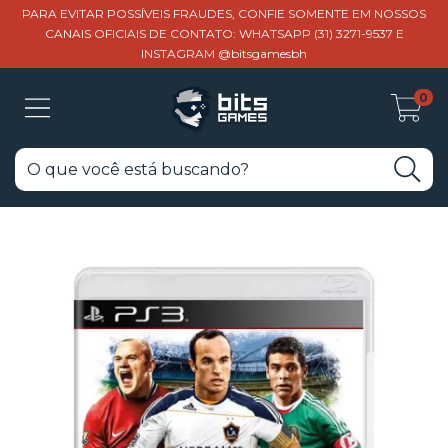
PARA EVITAR POSSÍVEIS FRAUDES, CONFIE SOMENTE EM NOSSOS
CANAIS OFICIAIS DE CONTATO: WHATSAPP (31) 3271-9537 E
INSTAGRAM @bitsgamesbh
0