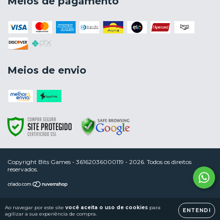
Meios de pagamento
Meios de envio
Copyright Bits Games - 36162036000119 - 2026. Todos os direitos
reservados.
Ao navegar por este site
você aceita o uso de cookies
para
ENTENDI
agilizar a sua experiência de compra.