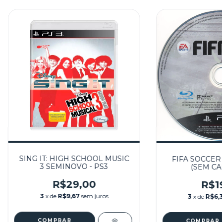
SING IT: HIGH SCHOOL MUSIC
FIFA SOCCER
3 SEMINOVO - PS3
(SEM CAP
R$29,00
R$1
3
x de
R$9,67
sem juros
3
x de
R$6,