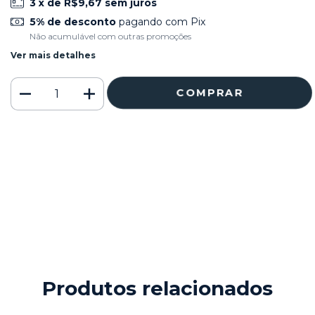
3
x de
R$9,67
sem juros
5% de desconto
pagando com Pix
Não acumulável com outras promoções
Ver mais detalhes
Meios de envio
ALTERAR CEP
Entregas para o CEP:
CALCULAR
Faça login
e use seus dados de entrega
Não sei meu CEP
Produtos relacionados