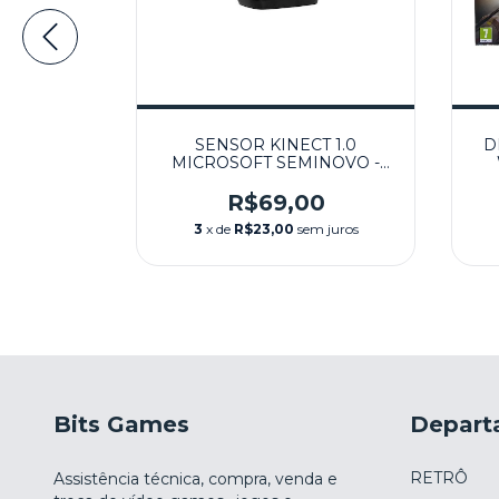
M FIO
SENSOR KINECT 1.0
D
ROSOFT
MICROSOFT SEMINOVO -
INOVO -
XBOX 360
00
R$69,00
m juros
3
x de
R$23,00
sem juros
Bits Games
Depart
RETRÔ
Assistência técnica, compra, venda e