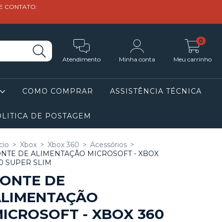
DE CONTATO:
0
Atendimento
Minha conta
Meu carrinho
COMO COMPRAR
ASSISTÊNCIA TÉCNICA
LITICA DE POSTAGEM
cio
>
Xbox
>
Xbox 360
>
Acessórios
>
NTE DE ALIMENTAÇÃO MICROSOFT - XBOX
0 SUPER SLIM
ONTE DE
ALIMENTAÇÃO
ICROSOFT - XBOX 360