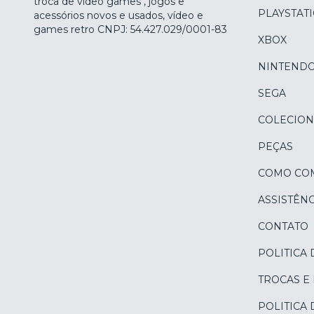
troca de vídeo games , jogos e
PLAYSTAT
acessórios novos e usados, vídeo e
games retro CNPJ: 54.427.029/0001-83
XBOX
NINTEND
SEGA
COLECION
PEÇAS
COMO CO
ASSISTÊNC
CONTATO
POLITICA 
TROCAS E
POLITICA