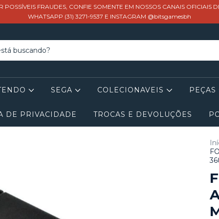
R POSSÍVEIS FRAUDES, CONFIE SOMENTE EM NOSSOS CANAIS OFICIAIS 
WHATSAPP (31) 3271-9537 E INSTAGRAM @bitsgamesbh
TENDO
SEGA
COLECIONAVEIS
PEÇAS
A DE PRIVACIDADE
TROCAS E DEVOLUÇÕES
PO
Iní
FO
36
F
M