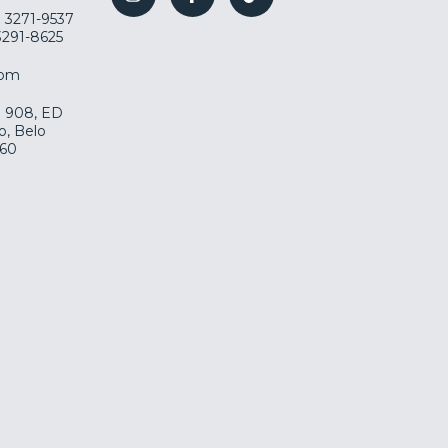
) 3271-9537
 3291-8625
com
la 908, ED
o, Belo
060