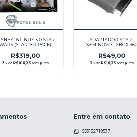
ISNEY INFINITY 3.0 STAR
ADAPTADOR SCART
WARS (STARTER PACK)
SEMINOVO - XBOX 36
LACRADO - XBOX 360
R$319,00
R$49,00
3
x de
R$106,33
sem juros
3
x de
R$16,33
sem juros
amentos
Entre em contato
553132719537