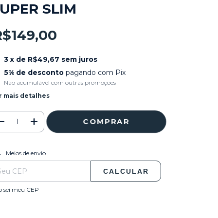
UPER SLIM
R$149,00
3
x de
R$49,67
sem juros
5% de desconto
pagando com Pix
Não acumulável com outras promoções
r mais detalhes
ALTERAR CEP
regas para o CEP:
Meios de envio
CALCULAR
o sei meu CEP