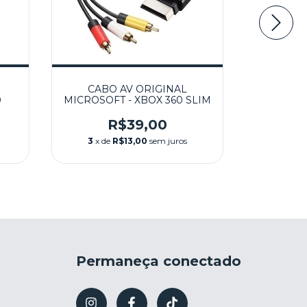
CABO AV ORIGINAL
CONT
0
MICROSOFT - XBOX 360 SLIM
ORIGI
PRETO 
R$39,00
R
3
x de
R$13,00
sem juros
3
x de
Permaneça conectado