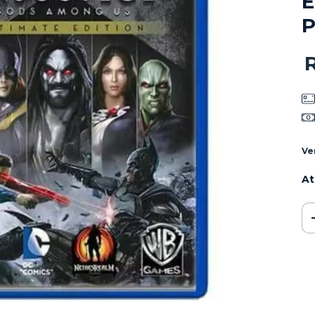
E
P
Ve
At
Ent
Fa