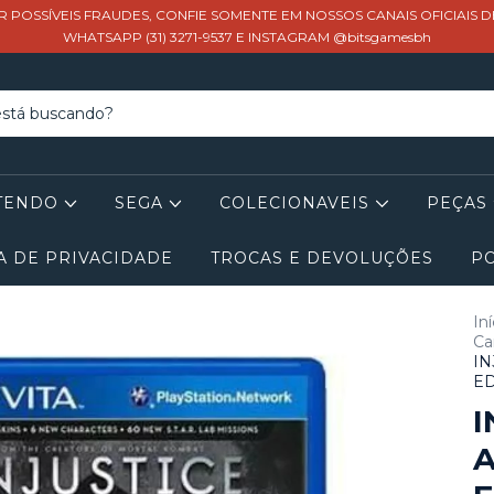
R POSSÍVEIS FRAUDES, CONFIE SOMENTE EM NOSSOS CANAIS OFICIAIS 
WHATSAPP (31) 3271-9537 E INSTAGRAM @bitsgamesbh
TENDO
SEGA
COLECIONAVEIS
PEÇAS
A DE PRIVACIDADE
TROCAS E DEVOLUÇÕES
PO
Iní
Ca
IN
ED
I
A