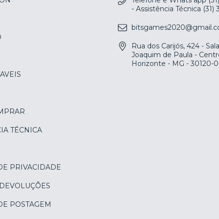
ION
Telefone e Whats app (31
- Assistência Técnica (31)
bitsgames2020@gmail.
O
Rua dos Carijós, 424 - Sa
Joaquim de Paula - Centr
Horizonte - MG - 30120-
AVEIS
MPRAR
IA TÉCNICA
DE PRIVACIDADE
 DEVOLUÇÕES
 DE POSTAGEM