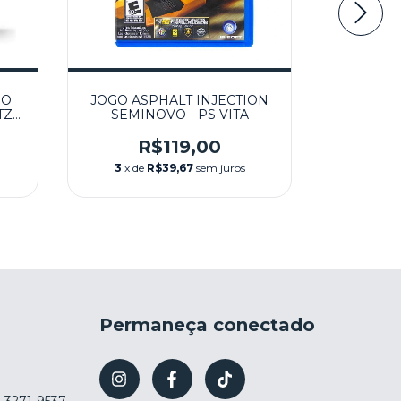
 O
JOGO ASPHALT INJECTION
JOGO UL
TZ
SEMINOVO - PS VITA
CAPCOM 
TA
R$119,00
3
x de
R$39,67
sem juros
3
x de
Permaneça conectado