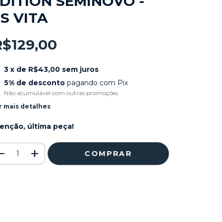
DITION SEMINOVO -
S VITA
R$129,00
3
x de
R$43,00
sem juros
5% de desconto
pagando com Pix
Não acumulável com outras promoções
r mais detalhes
enção, última peça!
Meios de envio
ALTERAR CEP
regas para o CEP:
CALCULAR
ça login
e use seus dados de entrega