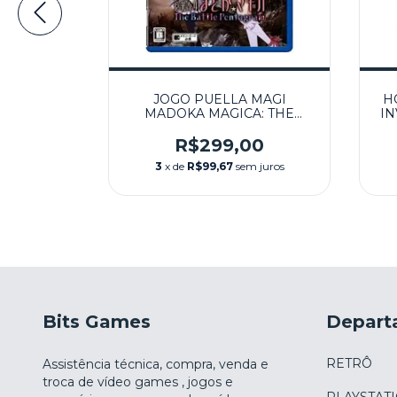
ARVEL VS
JOGO PUELLA MAGI
H
SEMINOVO
MADOKA MAGICA: THE
IN
BATTLE PENTAGRAM (JPN)
SEMINOVO – PS VITA
0
R$299,00
m juros
3
x de
R$99,67
sem juros
Bits Games
Depart
RETRÔ
Assistência técnica, compra, venda e
troca de vídeo games , jogos e