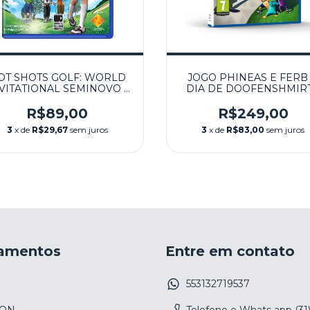
OT SHOTS GOLF: WORLD
JOGO PHINEAS E FERB
VITATIONAL SEMINOVO -
DIA DE DOOFENSHMIR
PS VITA
(EUR) SEMINOVO - PSVI
R$89,00
R$249,00
3
x de
R$29,67
sem juros
3
x de
R$83,00
sem juros
amentos
Entre em contato
553132719537