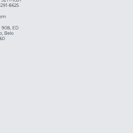
) 3271-9537
 3291-8625
com
la 908, ED
o, Belo
060