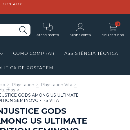
DE CONTATO:
0
Atendimento
Minha conta
Meu carrinho
COMO COMPRAR
ASSISTÊNCIA TÉCNICA
LITICA DE POSTAGEM
cio
>
Playstation
>
Playstation Vita
>
rtuchos
>
JUSTICE GODS AMONG US ULTIMATE
ITION SEMINOVO - PS VITA
NJUSTICE GODS
MONG US ULTIMATE