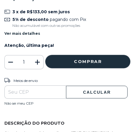
3
x de
R$133,00
sem juros
5% de desconto
pagando com Pix
Não acumulável com outras promoções
Ver mais detalhes
Atenção, última peça!
ALTERAR CEP
Entregas para o CEP:
Meios de envio
CALCULAR
Não sei meu CEP
DESCRIÇÃO DO PRODUTO