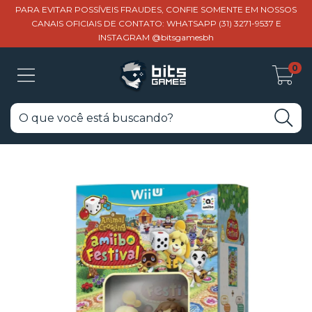
PARA EVITAR POSSÍVEIS FRAUDES, CONFIE SOMENTE EM NOSSOS
CANAIS OFICIAIS DE CONTATO: WHATSAPP (31) 3271-9537 E
INSTAGRAM @bitsgamesbh
0