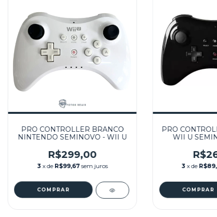
PRO CONTROLLER BRANCO
PRO CONTROL
NINTENDO SEMINOVO - WII U
WII U SEMIN
R$299,00
R$26
3
x de
R$99,67
sem juros
3
x de
R$89