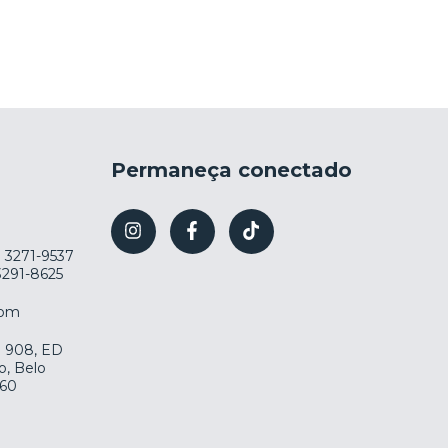
Permaneça conectado
) 3271-9537
 3291-8625
com
la 908, ED
o, Belo
060