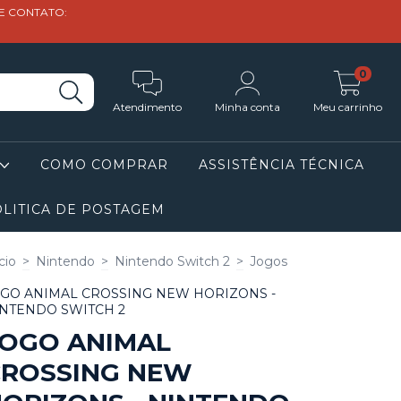
DE CONTATO:
0
Atendimento
Minha conta
Meu carrinho
COMO COMPRAR
ASSISTÊNCIA TÉCNICA
LITICA DE POSTAGEM
cio
>
Nintendo
>
Nintendo Switch 2
>
Jogos
GO ANIMAL CROSSING NEW HORIZONS -
NTENDO SWITCH 2
JOGO ANIMAL
CROSSING NEW