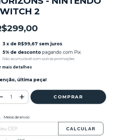
ORIZONS - NINTENDO
WITCH 2
R$299,00
3
x de
R$99,67
sem juros
5% de desconto
pagando com Pix
Não acumulável com outras promoções
r mais detalhes
enção, última peça!
ALTERAR CEP
regas para o CEP:
Meios de envio
CALCULAR