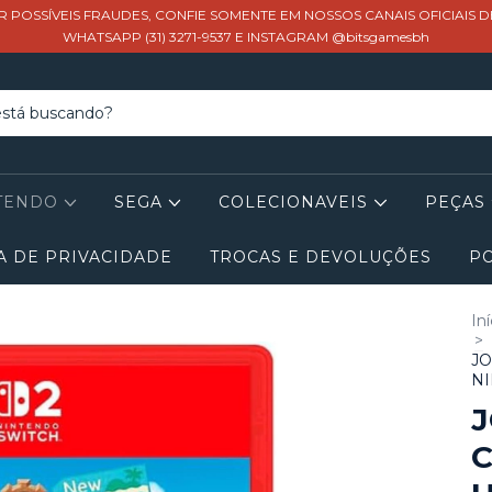
R POSSÍVEIS FRAUDES, CONFIE SOMENTE EM NOSSOS CANAIS OFICIAIS 
WHATSAPP (31) 3271-9537 E INSTAGRAM @bitsgamesbh
TENDO
SEGA
COLECIONAVEIS
PEÇAS
A DE PRIVACIDADE
TROCAS E DEVOLUÇÕES
PO
Iní
>
JO
NI