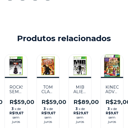
Produtos relacionados
ROCKSMITH
TOM
MIB
KINECT
AND
SEMINOVO
CLANCY'S
ALIEN
ADVENTU
RE
- X360
RAINBOW
CRISIS
SEMINOV
O
SIX:
SEMINOVO
–
0
R$59,00
R$59,00
R$89,00
R$29,0
VEGAS
-
XBOX
3
x de
3
x de
3
x de
3
x de
SEMINOVO
XBOX
360
R$19,67
R$19,67
R$29,67
R$9,67
-
360
sem
sem
sem
sem
XBOX
juros
juros
juros
juros
360