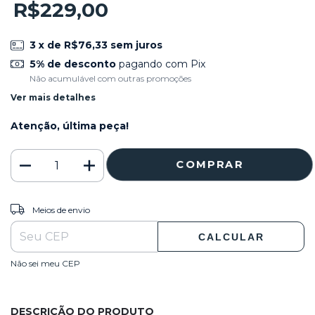
R$229,00
3
x de
R$76,33
sem juros
5% de desconto
pagando com Pix
Não acumulável com outras promoções
Ver mais detalhes
Atenção, última peça!
ALTERAR CEP
Entregas para o CEP:
Meios de envio
CALCULAR
Não sei meu CEP
DESCRIÇÃO DO PRODUTO