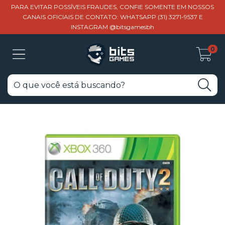
PARA EVITAR POSSÍVEIS FRAUDES, CONFIE SOMENTE EM NOSSOS
CANAIS OFICIAIS DE CONTATO: WHATSAPP (31) 3271-9537 E
INSTAGRAM @bitsgamesbh
0