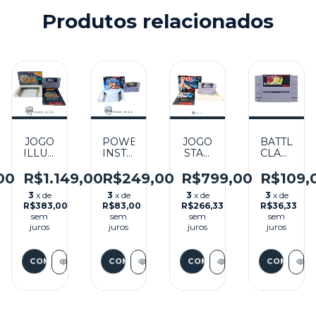
Produtos relacionados
JOGO
POWER
JOGO
BATTLE
ILLUSION
INSTINCT
STAR
CLASH
OF
C/CAIXA
FOX
SEMINOV
GAIA
(VERIFICAR
NA
-
00
R$1.149,00
R$249,00
R$799,00
R$109,
O
NA
FOTOS)
CAIXA
SNES
3
x de
3
x de
3
x de
3
x de
CAIXA
SEMINOVO
SEMINOVO
R$383,00
R$83,00
R$266,33
R$36,33
SEMINOVO
-
-
sem
sem
sem
sem
-
SNES
SNES
juros
juros
juros
juros
SNES