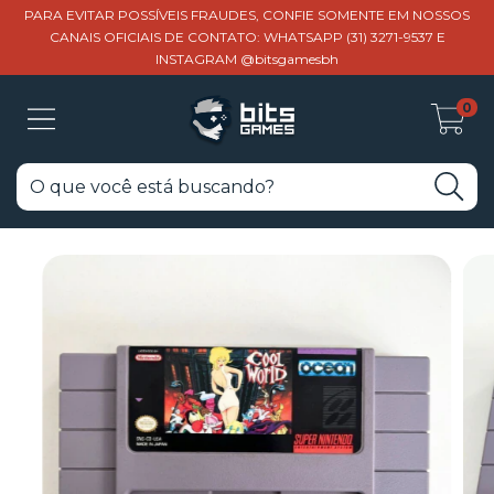
PARA EVITAR POSSÍVEIS FRAUDES, CONFIE SOMENTE EM NOSSOS
CANAIS OFICIAIS DE CONTATO: WHATSAPP (31) 3271-9537 E
INSTAGRAM @bitsgamesbh
0