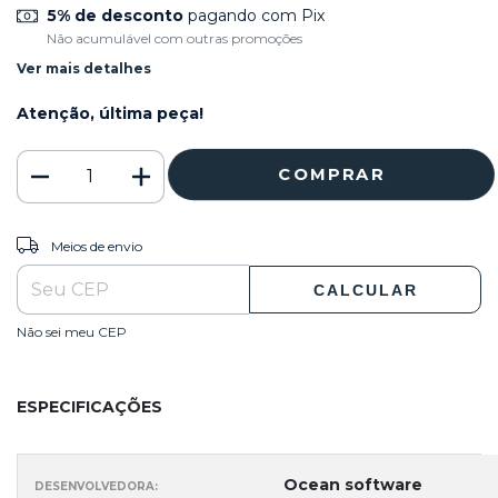
5% de desconto
pagando com Pix
Não acumulável com outras promoções
Ver mais detalhes
Atenção, última peça!
ALTERAR CEP
Entregas para o CEP:
Meios de envio
CALCULAR
Não sei meu CEP
ESPECIFICAÇÕES
Ocean software
DESENVOLVEDORA: