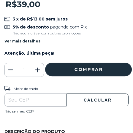
R$39,00
3
x de
R$13,00
sem juros
5% de desconto
pagando com Pix
Não acumulável com outras promoções
Ver mais detalhes
Atenção, última peça!
ALTERAR CEP
Entregas para o CEP:
Meios de envio
CALCULAR
Não sei meu CEP
DESCRIÇÃO DO PRODUTO