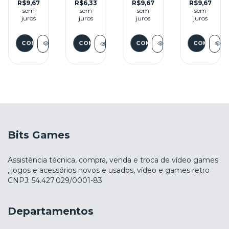
R$9,67
R$9,67
R$9,67
R$6,33
SEMINOVO
- PS3
sem
sem
sem
sem
- PS3
juros
juros
juros
juros
Bits Games
Assistência técnica, compra, venda e troca de vídeo games
, jogos e acessórios novos e usados, vídeo e games retro
CNPJ: 54.427.029/0001-83
Departamentos