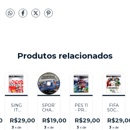
Produtos relacionados
SING
PES 11
FIFA
SPORTS
IT:
- PRO
SOCCER
CHAMPIONS
HIGH
EVOLUTION
12
SEMINOVO
O
SCHOOL
SOCCER
SEMINOV
(SEM
0
R$29,00
R$29,00
R$29,0
R$19,00
MUSIC
2011
– PS3
CAPA)
3
x de
3
x de
3
x de
3
x de
3
SEMINOVO
- PS3