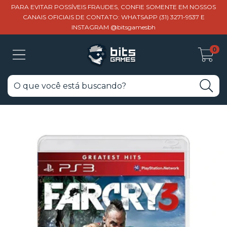
PARA EVITAR POSSÍVEIS FRAUDES, CONFIE SOMENTE EM NOSSOS
CANAIS OFICIAIS DE CONTATO: WHATSAPP (31) 3271-9537 E
INSTAGRAM @bitsgamesbh
0