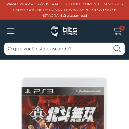
PARA EVITAR POSSÍVEIS FRAUDES, CONFIE SOMENTE EM NOSSOS
CANAIS OFICIAIS DE CONTATO: WHATSAPP (31) 3271-9537 E
INSTAGRAM @bitsgamesbh
0