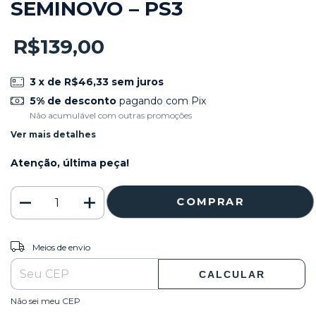
SEMINOVO – PS3
R$139,00
3
x de
R$46,33
sem juros
5% de desconto
pagando com Pix
Não acumulável com outras promoções
Ver mais detalhes
Atenção, última peça!
ALTERAR CEP
Entregas para o CEP:
Meios de envio
CALCULAR
Não sei meu CEP