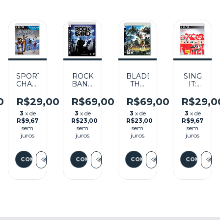
SPORTS
ROCK
BLADESTORM
SING
CHAMPIONS
BAND
THE
IT:
O
SEMINOVO
SEMINOVO
HUNDRED
HIGH
- PS3
- PS3
YEARS
SCHOOL
0
R$29,00
R$69,00
R$69,00
R$29,0
WAR
MUSIC
3
x de
3
x de
3
x de
3
x de
SEMINOVO
3
R$9,67
R$23,00
R$23,00
R$9,67
– PS3
SEMINOV
sem
sem
sem
sem
- PS3
juros
juros
juros
juros