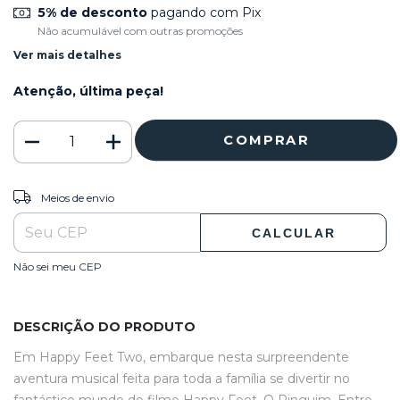
5% de desconto
pagando com Pix
Não acumulável com outras promoções
Ver mais detalhes
Atenção, última peça!
ALTERAR CEP
Entregas para o CEP:
Meios de envio
CALCULAR
Não sei meu CEP
DESCRIÇÃO DO PRODUTO
Em Happy Feet Two, embarque nesta surpreendente
aventura musical feita para toda a família se divertir no