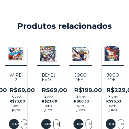
Produtos relacionados
WIPEOUT
BEYBLADE:
JOGO
JOGO
2
EVOLUTION
DEAD
POKEMO
SEMINOVO
SEMINOVO
OR
Y
- 3DS
- 3DS
ALIVE
COM
00
R$69,00
R$69,00
R$199,00
R$229,
DIMENSIONS
LUVA
3
x de
3
x de
3
x de
3
x de
O
SEMINOVO
SEMINOV
R$23,00
R$23,00
R$66,33
R$76,33
- 3DS
- 3DS
sem
sem
sem
sem
juros
juros
juros
juros