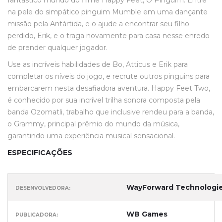
fantástico mundo do filme Happy Feet, O Pinguim. Entre
na pele do simpático pinguim Mumble em uma dançante
missão pela Antártida, e o ajude a encontrar seu filho
perdido, Erik, e o traga novamente para casa nesse enredo
de prender qualquer jogador.
Use as incríveis habilidades de Bo, Atticus e Erik para
completar os níveis do jogo, e recrute outros pinguins para
embarcarem nesta desafiadora aventura. Happy Feet Two,
é conhecido por sua incrível trilha sonora composta pela
banda Ozomatli, trabalho que inclusive rendeu para a banda,
o Grammy, principal prêmio do mundo da música,
garantindo uma experiência musical sensacional.
ESPECIFICAÇÕES
WayForward Technologi
DESENVOLVEDORA:
WB Games
PUBLICADORA: