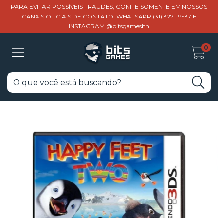
PARA EVITAR POSSÍVEIS FRAUDES, CONFIE SOMENTE EM NOSSOS
CANAIS OFICIAIS DE CONTATO: WHATSAPP (31) 3271-9537 E
INSTAGRAM @bitsgamesbh
0