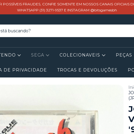
R POSSÍVEIS FRAUDES, CONFIE SOMENTE EM NOSSOS CANAIS OFICIAIS 
WHATSAPP (31) 3271-9537 E INSTAGRAM @bitsgamesbh
TENDO
SEGA
COLECIONAVEIS
PEÇAS
A DE PRIVACIDADE
TROCAS E DEVOLUÇÕES
PO
Iní
JO
(J
J
V
'