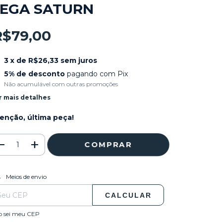
EGA SATURN
R$79,00
3
x de
R$26,33
sem juros
5% de desconto
pagando com Pix
Não acumulável com outras promoções
r mais detalhes
enção, última peça!
ALTERAR CEP
regas para o CEP:
Meios de envio
CALCULAR
o sei meu CEP