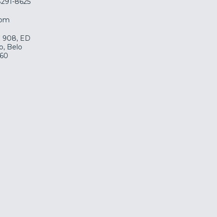
 3291-8625
com
la 908, ED
o, Belo
060