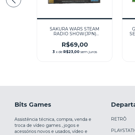
OT WARS
SAKURA WARS STEAM
G
O - SEGA
RADIO SHOW(JPN)
SE
SEMINOVO - SEGA SATURN
0
R$69,00
m juros
3
x de
R$23,00
sem juros
Bits Games
Depart
RETRÔ
Assistência técnica, compra, venda e
troca de vídeo games , jogos e
PLAYSTAT
acessórios novos e usados, vídeo e