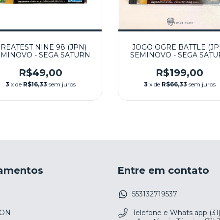
REATEST NINE 98 (JPN)
JOGO OGRE BATTLE (JP
MINOVO - SEGA SATURN
SEMINOVO - SEGA SAT
R$49,00
R$199,00
3
x de
R$16,33
sem juros
3
x de
R$66,33
sem juros
amentos
Entre em contato
553132719537
ION
Telefone e Whats app (31