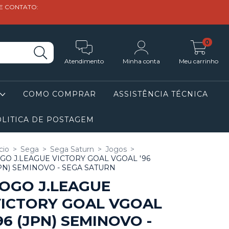
DE CONTATO:
0
Atendimento
Minha conta
Meu carrinho
COMO COMPRAR
ASSISTÊNCIA TÉCNICA
LITICA DE POSTAGEM
cio
>
Sega
>
Sega Saturn
>
Jogos
>
GO J.LEAGUE VICTORY GOAL VGOAL '96
PN) SEMINOVO - SEGA SATURN
OGO J.LEAGUE
ICTORY GOAL VGOAL
96 (JPN) SEMINOVO -