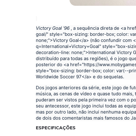
Victory Goal '96
, a sequência direta de
<a hre
goal/" style="box-sizing: border-box; color: var
none;">Victory Goal</a>
(não confundir com
<
q=International+Victory+Goal" style="box-sizin
decoration-line: none;">International Victory 
distribuído para todas as regiões), é o jogo 
posterior do
<a href="https://www.mobygame
style="box-sizing: border-box; color: var(--pr
Worldwide Soccer 97</a>
e do sequelas.
Dos jogos anteriores da série, este jogo de fu
música, as cenas de vídeo e quase tudo mais,
puderam ser vistos pela primeira vez com o p
seu antecessor, este jogo inclui todas as equip
mas por outro lado, não inclui nenhuma equipa
de dois dos comentaristas mais famosos do Ja
ESPECIFICAÇÕES