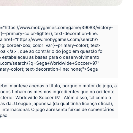
f="https://www.mobygames.com/game/39083/victory-
(--primary-color-lighter); text-decoration-line:
a href="https://www.mobygames.com/search/?
g: border-box; color: var(--primary-color); text-
Goal</a>
, que ao contrário do jogo em questão foi
que estabeleceu as bases para o desenvolvimento
s.com/search/?q=Sega+Worldwide+Soccer+97"
imary-color); text-decoration-line: none;">Sega
tebol manteve apenas o título, porque o motor de jogo, a
 todos tinham os mesmos ingredientes que no ocidente
osterior Worldwide Soccer
97
.
Além disso, tal como o
as da J.League japonesa (da qual tinha licença oficial),
 internacional.
O jogo apresenta faixas de comentários
pão.