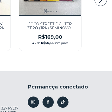
N)
JOGO STREET FIGHTER
JOGO 
URN
ZERO (JPN) SEMINOVO -
(JPN) SE
SEGA SATURN
S
R$169,00
3
x de
R$56,33
sem juros
3
x de
Permaneça conectado
) 3271-9537