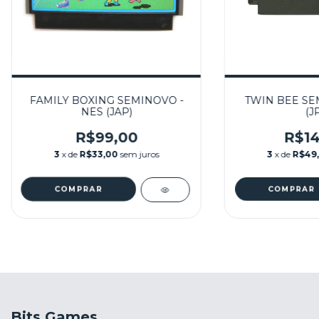
FAMILY BOXING SEMINOVO -
TWIN BEE SE
NES (JAP)
(J
R$99,00
R$14
3
x de
R$33,00
sem juros
3
x de
R$49
Bits Games