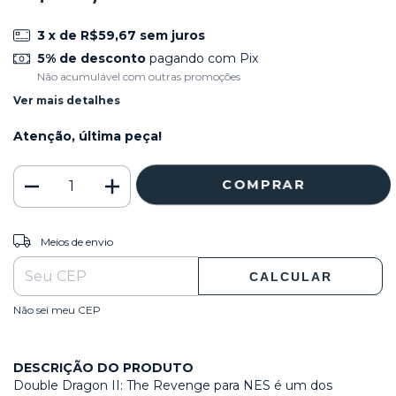
3
x de
R$59,67
sem juros
5% de desconto
pagando com Pix
Não acumulável com outras promoções
Ver mais detalhes
Atenção, última peça!
ALTERAR CEP
Entregas para o CEP:
Meios de envio
CALCULAR
Não sei meu CEP
DESCRIÇÃO DO PRODUTO
Double Dragon II: The Revenge para NES é um dos