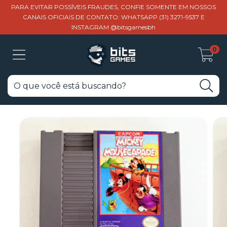
PARA EVITAR POSSÍVEIS FRAUDES, CONFIE SOMENTE EM NOSSOS
CANAIS OFICIAIS DE CONTATO: WHATSAPP (31) 3271-9537 E
INSTAGRAM @bitsgamesbh
0