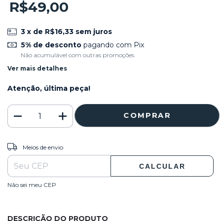
R$49,00
3
x de
R$16,33
sem juros
5% de desconto
pagando com Pix
Não acumulável com outras promoções
Ver mais detalhes
Atenção, última peça!
ALTERAR CEP
Entregas para o CEP:
Meios de envio
CALCULAR
Não sei meu CEP
DESCRIÇÃO DO PRODUTO