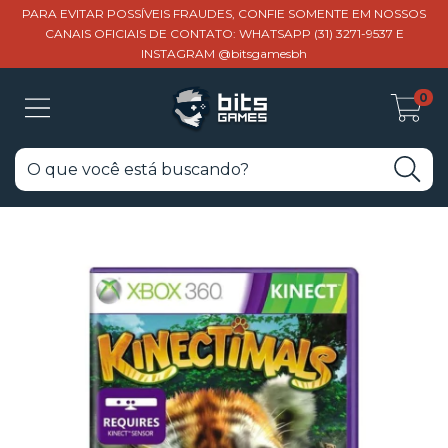
PARA EVITAR POSSÍVEIS FRAUDES, CONFIE SOMENTE EM NOSSOS
CANAIS OFICIAIS DE CONTATO: WHATSAPP (31) 3271-9537 E
INSTAGRAM @bitsgamesbh
0