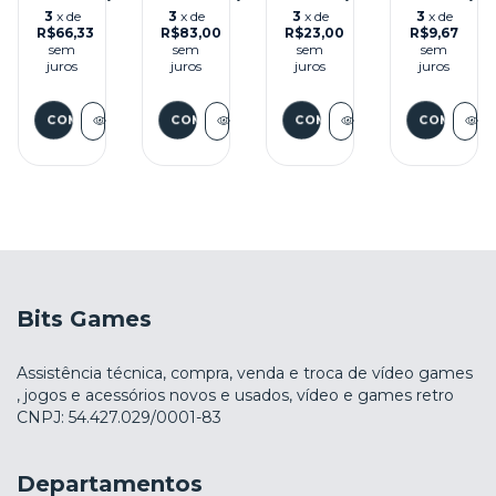
CLASSIC
2
SEMINOVO
-
3
x de
3
x de
3
x de
3
x de
ROCK
SEMINOVO
–
XBOX
R$66,33
R$83,00
R$23,00
R$9,67
(LACRADO)
-
XBOX
360
sem
sem
sem
sem
SEMINOVO
XBOX
360
juros
juros
juros
juros
-
360
XBOX
360
Bits Games
Assistência técnica, compra, venda e troca de vídeo games
, jogos e acessórios novos e usados, vídeo e games retro
CNPJ: 54.427.029/0001-83
Departamentos