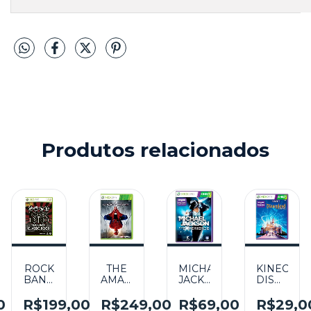
Produtos relacionados
TH
ROCK
THE
MICHAEL
KINECT
O
BAND
AMAZING
JACKSON:
DISNEYL
TRACK
SPIDER-
THE
ADVENTU
PACK:
MAN
EXPERIENCE
SEMINOV
0
R$199,00
R$249,00
R$69,00
R$29,0