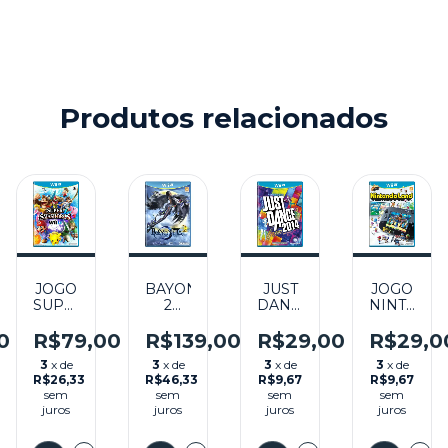
Produtos relacionados
JOGO
BAYONETTA
JUST
JOGO
SUPER
2
DANCE
NINTEND
SMASH
SEMINOVO
2014
LAND
BROS
- WII
SEMINOVO
SEMINOV
0
R$79,00
R$139,00
R$29,00
R$29,0
O
SEMINOVO
U
- WII
– WII
3
x de
3
x de
3
x de
3
x de
- WII
U
U
R$26,33
R$46,33
R$9,67
R$9,67
U
sem
sem
sem
sem
juros
juros
juros
juros