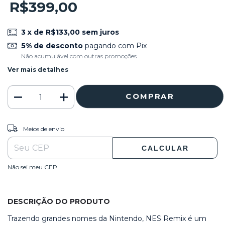
R$399,00
3
x de
R$133,00
sem juros
5% de desconto
pagando com Pix
Não acumulável com outras promoções
Ver mais detalhes
ALTERAR CEP
Entregas para o CEP:
Meios de envio
CALCULAR
Não sei meu CEP
DESCRIÇÃO DO PRODUTO
Trazendo grandes nomes da Nintendo, NES Remix é um