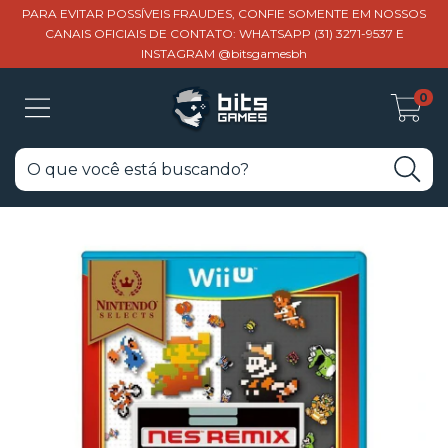
PARA EVITAR POSSÍVEIS FRAUDES, CONFIE SOMENTE EM NOSSOS
CANAIS OFICIAIS DE CONTATO: WHATSAPP (31) 3271-9537 E
INSTAGRAM @bitsgamesbh
0