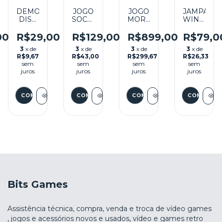
DEMO
JOGO
JOGO
JAMPACK
DISC
SOCOM:
MORTAL
WINTER
NAMCO
U.S.
KOMBAT
2001
TRANSMISSION
NAVY
DECEPTION
SEMINOV
00
R$29,00
R$129,00
R$899,00
R$79,0
O
(SEM
SEALS
PREMIUM
- PS2
3
x de
3
x de
3
x de
3
x de
CAPA)
SEMINOVO
PACK
R$9,67
R$43,00
R$299,67
R$26,33
SEMINOVO
- PS2
SEMINOVO
sem
sem
sem
sem
- PS2
- PS2
juros
juros
juros
juros
Bits Games
Assistência técnica, compra, venda e troca de vídeo games
, jogos e acessórios novos e usados, vídeo e games retro