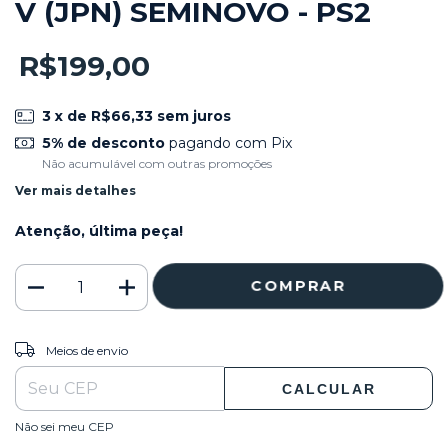
V (JPN) SEMINOVO - PS2
R$199,00
3
x de
R$66,33
sem juros
5% de desconto
pagando com Pix
Não acumulável com outras promoções
Ver mais detalhes
Atenção, última peça!
ALTERAR CEP
Entregas para o CEP:
Meios de envio
CALCULAR
Não sei meu CEP