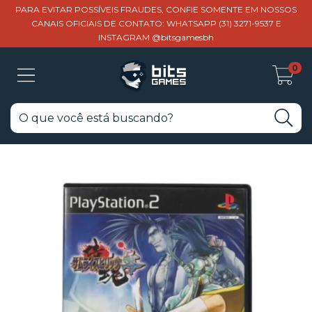
PARA EVITAR POSSÍVEIS FRAUDES, CONFIE SOMENTE EM NOSSOS
CANAIS OFICIAIS DE CONTATO: WHATSAPP (31) 3271-9537 E
INSTAGRAM @bitsgamesbh
0