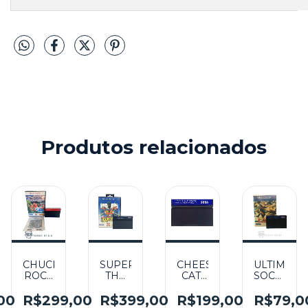
Produtos relacionados
CHUCK
SUPERMAN
CHEESE
ULTIMATE
ROCK
THE
CAT-
SOCCER
SEMINOVO
MAN
ASTROPHE
SEMINOV
O
-
OF
STARRING
-
00
R$299,00
R$399,00
R$199,00
R$79,0