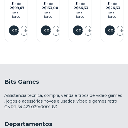
MASTER
STEEL
SPEEDY
MASTER
3
x de
3
x de
3
x de
3
x de
SYSTEM
SEMINOVO
GONZALES
SYSTEM
R$99,67
R$133,00
R$66,33
R$26,33
-
SEMINOVO
sem
sem
sem
sem
MASTER
-
juros
juros
juros
juros
SYSTEM
MASTER
SYSTEM
Bits Games
Assistência técnica, compra, venda e troca de vídeo games
, jogos e acessórios novos e usados, vídeo e games retro
CNPJ: 54.427.029/0001-83
Departamentos