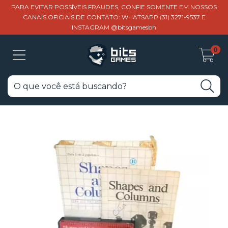
PARA EVITAR POSSÍVEIS FRAUDES, CONFIE SOMENTE EM NOSSOS
CANAIS OFICIAIS DE CONTATO: WHATSAPP (31) 3271-9537 E
INSTAGRAM @bitsgamesbh
0