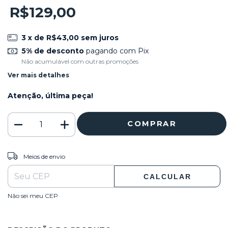
R$129,00
3
x de
R$43,00
sem juros
5% de desconto
pagando com Pix
Não acumulável com outras promoções
Ver mais detalhes
Atenção, última peça!
ALTERAR CEP
Entregas para o CEP:
Meios de envio
CALCULAR
Não sei meu CEP