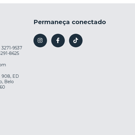
Permaneça conectado
) 3271-9537
 3291-8625
com
la 908, ED
o, Belo
060