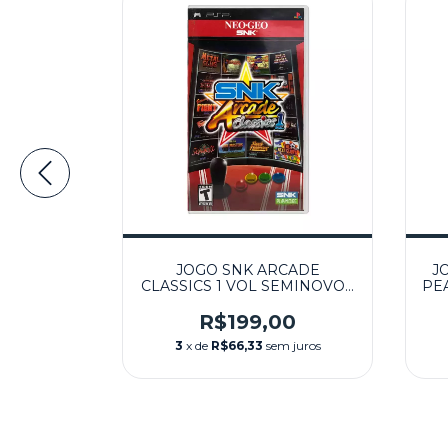
APA)
JOGO SNK ARCADE
J
 PSP
CLASSICS 1 VOL SEMINOVO -
PE
PSP
0
R$199,00
 juros
3
x de
R$66,33
sem juros