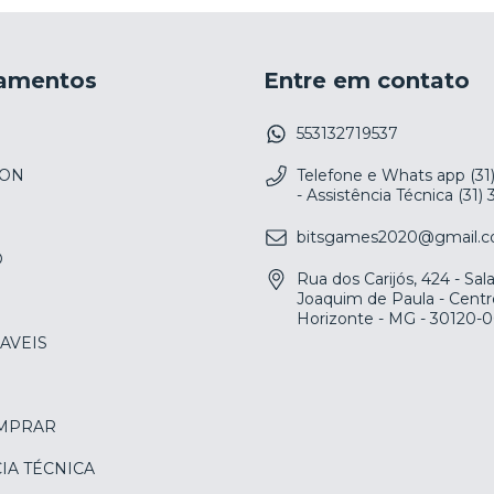
amentos
Entre em contato
553132719537
ION
Telefone e Whats app (31
- Assistência Técnica (31)
bitsgames2020@gmail.
O
Rua dos Carijós, 424 - Sa
Joaquim de Paula - Centr
Horizonte - MG - 30120-
AVEIS
MPRAR
IA TÉCNICA