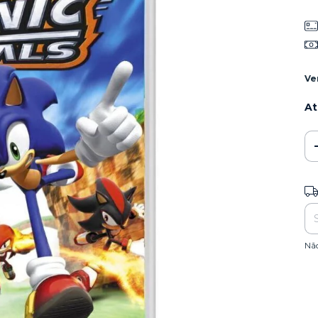
Ve
At
Ent
Nã