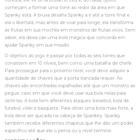
floresta, ele vê uma bruxa no céu e, do nada, tijolos
começam a formar uma torre ao redor da área em que
Spanky está. A bruxa desafia Spanky a ir até a torre final e
ela o libertará, mas antes de voar para longe, ela transforma
as frutas em sua mochila em monstros de frutas vivos. Sem
saber, ela deixa cair uma bola mágica que concorda em
ajudar Spanky em sua missão.
O objetivo do jogo é passar por todas as seis torres que
consistem em 10 níveis, bem como uma batalha de chefe.
Para prosseguir para o próximo nível, você deve adquirir a
quantidade de chaves que a porta trancada requer. As
chaves são encontradas espalhadas até que um monstro as
pegue, caso em que você deve usar sua bola nelas para
obtê-las. A bola tem diferentes ataques: beisebol, bola de
futebol, vôlei e basquete. Para obter uma bola mais forte, a
bola deve ser quicada na cabeça de Spankey. Spanky
também recebe diferentes chapéus que lhe dão um poder
específico até que ele o perca ou o nível termine.