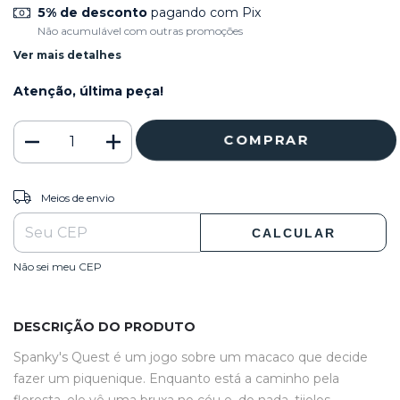
5% de desconto
pagando com Pix
Não acumulável com outras promoções
Ver mais detalhes
Atenção, última peça!
ALTERAR CEP
Entregas para o CEP:
Meios de envio
CALCULAR
Não sei meu CEP
DESCRIÇÃO DO PRODUTO
Spanky's Quest é um jogo sobre um macaco que decide
fazer um piquenique. Enquanto está a caminho pela