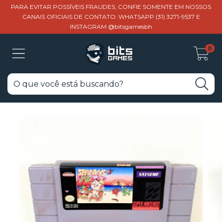
PARA EVITAR POSSÍVEIS FRAUDES, CONFIE SOMENTE EM NOSSOS
CANAIS OFICIAIS DE CONTATO: WHATSAPP (31) 3271-9537 E
INSTAGRAM @bitsgamesbh
0