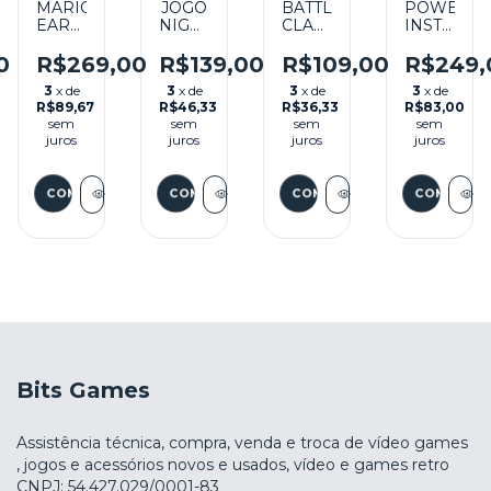
!
MARIO'S
JOGO
BATTLE
POWER
EARLY
NIGEL
CLASH
INSTINCT
YEARS
MANSELL'S
SEMINOVO
C/CAIXA
O
FUN
WORLD
-
(VERIFICA
0
R$269,00
R$139,00
R$109,00
R$249,
WITH
CHAMPIONSHIP
SNES
FOTOS)
3
x de
3
x de
3
x de
3
x de
LETTERS
SEMINOVO
SEMINOV
R$89,67
R$46,33
R$36,33
R$83,00
SEMINOVO
-
-
sem
sem
sem
sem
-
SNES
SNES
juros
juros
juros
juros
SNES
Bits Games
Assistência técnica, compra, venda e troca de vídeo games
, jogos e acessórios novos e usados, vídeo e games retro
CNPJ: 54.427.029/0001-83