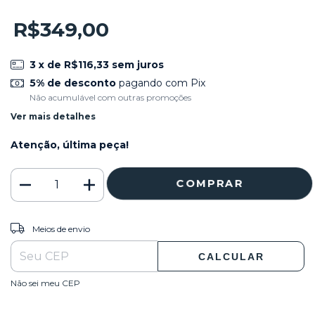
R$349,00
3
x de
R$116,33
sem juros
5% de desconto
pagando com Pix
Não acumulável com outras promoções
Ver mais detalhes
Atenção, última peça!
ALTERAR CEP
Entregas para o CEP:
Meios de envio
CALCULAR
Não sei meu CEP