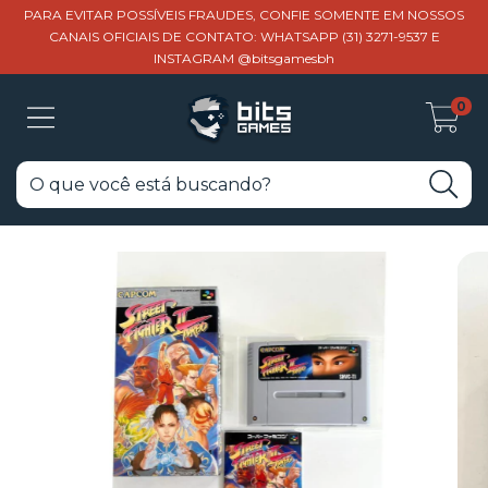
PARA EVITAR POSSÍVEIS FRAUDES, CONFIE SOMENTE EM NOSSOS
CANAIS OFICIAIS DE CONTATO: WHATSAPP (31) 3271-9537 E
INSTAGRAM @bitsgamesbh
0