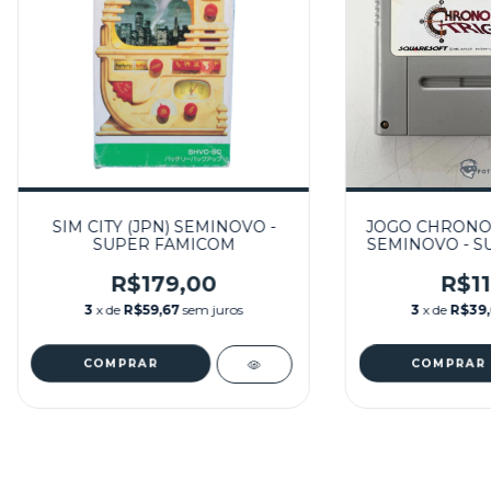
SIM CITY (JPN) SEMINOVO -
JOGO CHRONO 
SUPER FAMICOM
SEMINOVO - S
R$179,00
R$11
3
x de
R$59,67
sem juros
3
x de
R$39