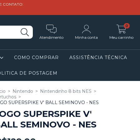
DE CONTATO:
0
Atendimento
Minha conta
Meu carrinho
COMO COMPRAR
ASSISTÊNCIA TÉCNICA
LITICA DE POSTAGEM
cio
>
Nintendo
>
Nintendinho 8 bits NES
>
rtuchos
>
GO SUPERSPIKE V' BALL SEMINOVO - NES
OGO SUPERSPIKE V'
ALL SEMINOVO - NES