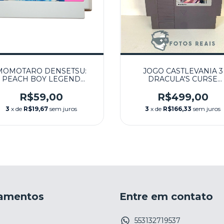
MOMOTARO DENSETSU:
JOGO CASTLEVANIA 3
PEACH BOY LEGEND
DRACULA'S CURSE
SEMINOVO - NES (JPN)
SEMINOVO - NES
R$59,00
R$499,00
3
x de
R$19,67
sem juros
3
x de
R$166,33
sem juros
amentos
Entre em contato
553132719537