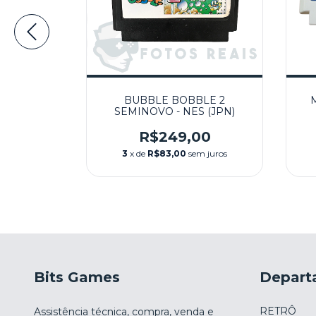
IRSARTIA
BUBBLE BOBBLE 2
TORY 6
SEMINOVO - NES (JPN)
 (JAP)
0
R$249,00
m juros
3
x de
R$83,00
sem juros
Bits Games
Depart
RETRÔ
Assistência técnica, compra, venda e