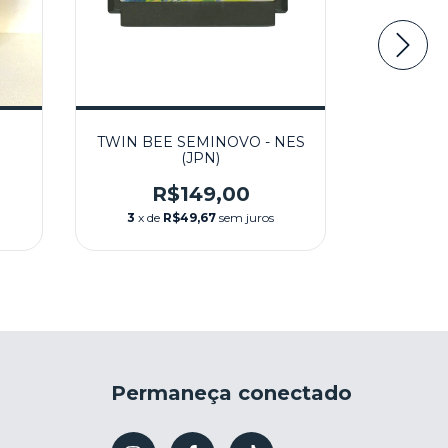
TWIN BEE SEMINOVO - NES
SUPER S
(JPN)
PHA
R$149,00
3
x de
R$49,67
sem juros
3
x de
Permaneça conectado