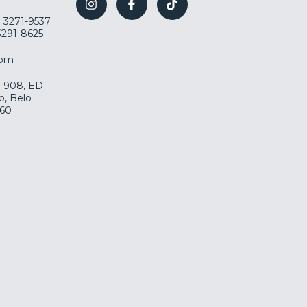
) 3271-9537
 3291-8625
com
la 908, ED
o, Belo
060