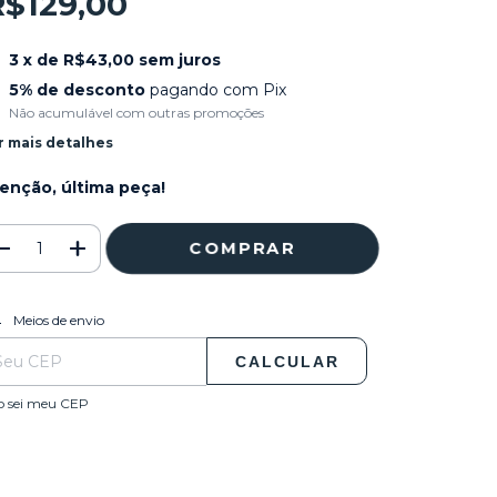
R$129,00
3
x de
R$43,00
sem juros
5% de desconto
pagando com Pix
Não acumulável com outras promoções
r mais detalhes
enção, última peça!
ALTERAR CEP
regas para o CEP:
Meios de envio
CALCULAR
o sei meu CEP