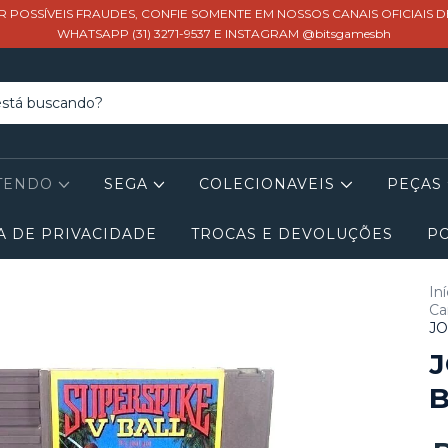
R POSSÍVEIS FRAUDES, CONFIE SOMENTE EM NOSSOS CANAIS OFICIAIS 
WHATSAPP (31) 3271-9537 E INSTAGRAM @bitsgamesbh
TENDO
SEGA
COLECIONAVEIS
PEÇAS
A DE PRIVACIDADE
TROCAS E DEVOLUÇÕES
PO
Iní
Ca
JO
J
B