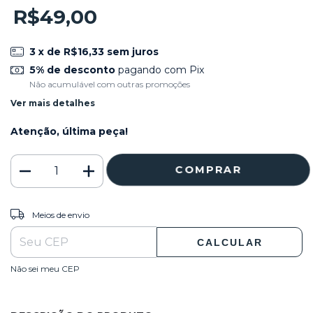
R$49,00
3
x de
R$16,33
sem juros
5% de desconto
pagando com Pix
Não acumulável com outras promoções
Ver mais detalhes
Atenção, última peça!
ALTERAR CEP
Entregas para o CEP:
Meios de envio
CALCULAR
Não sei meu CEP