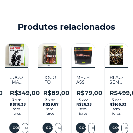
Produtos relacionados
JOGO
JOGO
MECH
BLACK
MAX
TOM
ASSAULT
SEMINOV
PAYNE
CLANCY'S
SEMINOVO
-
O
2 THE
RAINBOW
(CAPA
XBOX
0
R$349,00
R$89,00
R$79,00
R$499,
FALL
SIX 3
DURA)
3
x de
3
x de
3
x de
3
x de
OF
SEMINOVO
-
R$116,33
R$29,67
R$26,33
R$166,33
MAX
-
XBOX
sem
sem
sem
sem
PAYNE
XBOX
juros
juros
juros
juros
SEMINOVO
-
XBOX