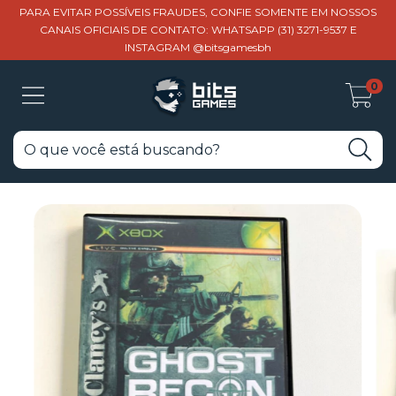
PARA EVITAR POSSÍVEIS FRAUDES, CONFIE SOMENTE EM NOSSOS
CANAIS OFICIAIS DE CONTATO: WHATSAPP (31) 3271-9537 E
INSTAGRAM @bitsgamesbh
0