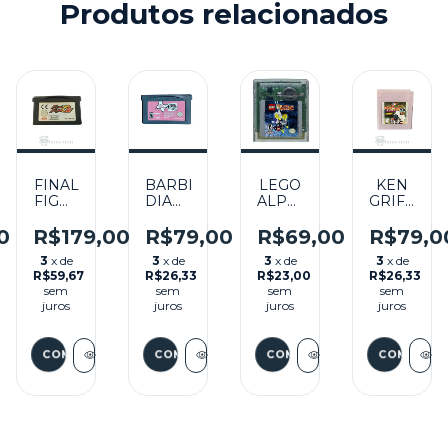
Produtos relacionados
NDER
FINAL
BARBIE
LEGO
KEN
O
FIGHT
DIARIES:
ALPHA
GRIFFEY
ONE
HIGH
TEAM
JR
SEMINOVO
SCHOOL
SEMINOVO
PRESENT
0
R$179,00
R$79,00
R$69,00
R$79,0
- GBA
MYSTERY
- GBC
MAJOR
3
x de
3
x de
3
x de
3
x de
SEMINOVO
LEAGUE
R$59,67
R$26,33
R$23,00
R$26,33
- GBA
BASEBALL
sem
sem
sem
sem
SEMINOV
juros
juros
juros
juros
- GB