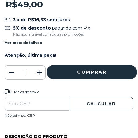
R$49,00
3
x de
R$16,33
sem juros
5% de desconto
pagando com Pix
Não acumulável com outras promoções
Ver mais detalhes
Atenção, última peça!
ALTERAR CEP
Entregas para o CEP:
Meios de envio
CALCULAR
Não sei meu CEP
DESCRIÇÃO DO PRODUTO