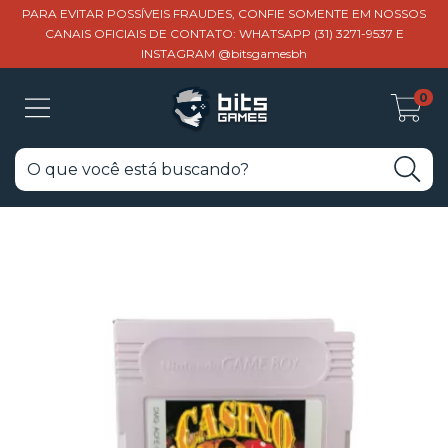
PARA EVITAR POSSÍVEIS FRAUDES, CONFIE SOMENTE EM NOSSOS
CANAIS OFICIAIS DE CONTATO: WHATSAPP (31) 3271-9537 E
INSTAGRAM @bitsgamesbh
0