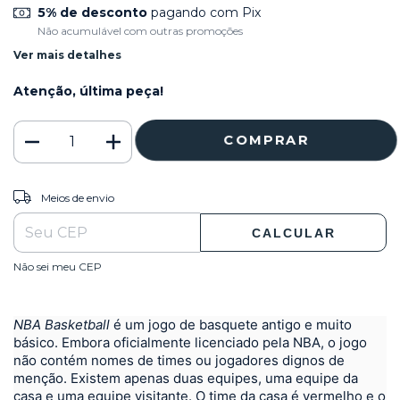
5% de desconto
pagando com Pix
Não acumulável com outras promoções
Ver mais detalhes
Atenção, última peça!
ALTERAR CEP
Entregas para o CEP:
Meios de envio
CALCULAR
Não sei meu CEP
NBA Basketball
é um jogo de basquete antigo e muito
básico.
Embora oficialmente licenciado pela NBA, o jogo
não contém nomes de times ou jogadores dignos de
menção.
Existem apenas duas equipes, uma equipe da
casa e uma equipe visitante.
O time da casa é vermelho e o