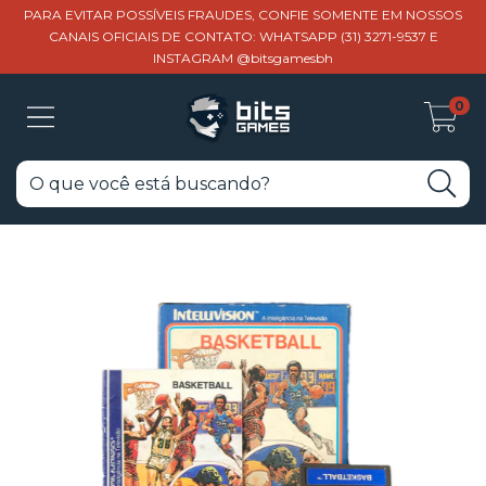
PARA EVITAR POSSÍVEIS FRAUDES, CONFIE SOMENTE EM NOSSOS
CANAIS OFICIAIS DE CONTATO: WHATSAPP (31) 3271-9537 E
INSTAGRAM @bitsgamesbh
0