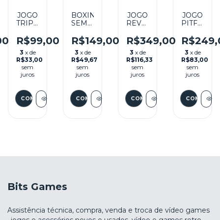
JOGO
BOXING
JOGO
JOGO
TRIPLE
SEMINOVO
REVERSI
PITFALL
ACTION
-
NA
NA
+
INTELLIVISION
CAIXA
CAIXA
00
R$99,00
R$149,00
R$349,00
R$249,
MANUAL
SEMINOVO
SEMINOV
3
x de
3
x de
3
x de
3
x de
O
SEMINOVO
-
-
R$33,00
R$49,67
R$116,33
R$83,00
-
INTELLIVISION
INTELLIVI
sem
sem
sem
sem
SION
INTELLIVISION
juros
juros
juros
juros
Bits Games
Assistência técnica, compra, venda e troca de vídeo games