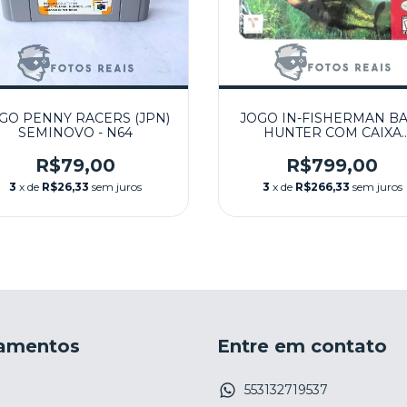
GO PENNY RACERS (JPN)
JOGO IN-FISHERMAN B
SEMINOVO - N64
HUNTER COM CAIXA
(LACRADO) - N64
R$79,00
R$799,00
3
x de
R$26,33
sem juros
3
x de
R$266,33
sem juros
amentos
Entre em contato
553132719537