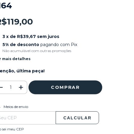
N64
R$119,00
3
x de
R$39,67
sem juros
5% de desconto
pagando com Pix
Não acumulável com outras promoções
r mais detalhes
enção, última peça!
ALTERAR CEP
regas para o CEP:
Meios de envio
CALCULAR
o sei meu CEP