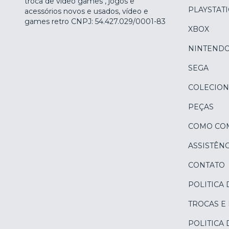
troca de vídeo games , jogos e
PLAYSTAT
acessórios novos e usados, vídeo e
games retro CNPJ: 54.427.029/0001-83
XBOX
NINTEND
SEGA
COLECION
PEÇAS
COMO CO
ASSISTÊNC
CONTATO
POLITICA 
TROCAS E
POLITICA