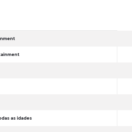
inment
tainment
odas as idades