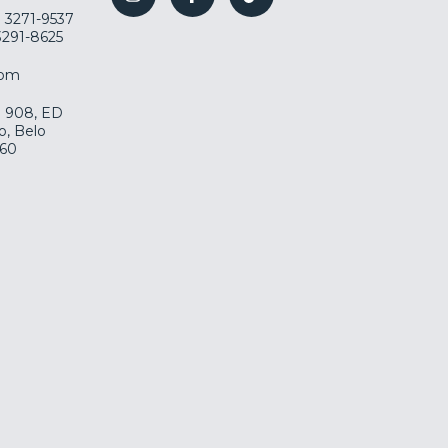
) 3271-9537
 3291-8625
com
la 908, ED
o, Belo
060