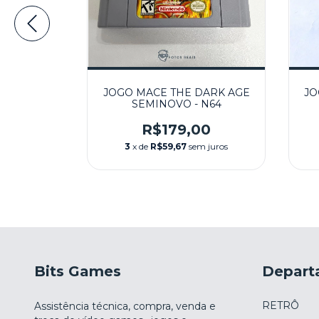
E OF THE
JOGO MACE THE DARK AGE
JO
INOVO -
SEMINOVO - N64
00
R$179,00
m juros
3
x de
R$59,67
sem juros
Bits Games
Depart
RETRÔ
Assistência técnica, compra, venda e