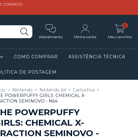
DE CONTATO:
0
Atendimento
Minha conta
Meu carrinho
COMO COMPRAR
ASSISTÊNCIA TÉCNICA
LITICA DE POSTAGEM
cio
>
Nintendo
>
Nintendo 64
>
Cartuchos
>
E POWERPUFFY GIRLS: CHEMICAL X-
ACTION SEMINOVO - N64
THE POWERPUFFY
IRLS: CHEMICAL X-
RACTION SEMINOVO -