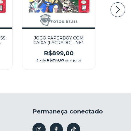
ASS
JOGO PAPERBOY COM
JOGO 
CAIXA (LACRADO) - N64
TERRITOR
R$899,00
R
3
x de
R$299,67
sem juros
3
x de
Permaneça conectado