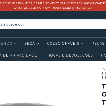
R POSSÍVEIS FRAUDES, CONFIE SOMENTE EM NOSSOS CANAIS OFICIAIS 
WHATSAPP (31) 3271-9537 E INSTAGRAM @bitsgamesbh
TENDO
SEGA
COLECIONAVEIS
PEÇAS
A DE PRIVACIDADE
TROCAS E DEVOLUÇÕES
PO
Iní
TH
TR
G
T