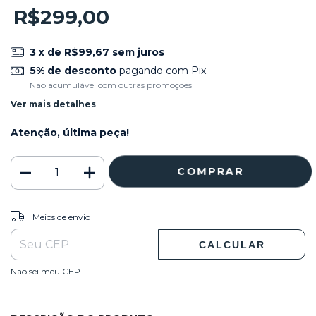
R$299,00
3
x de
R$99,67
sem juros
5% de desconto
pagando com Pix
Não acumulável com outras promoções
Ver mais detalhes
Atenção, última peça!
ALTERAR CEP
Entregas para o CEP:
Meios de envio
CALCULAR
Não sei meu CEP