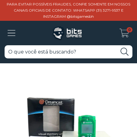
PARA EVITAR POSSÍVEIS FRAUDES, CONFIE SOMENTE EM NOSSOS
CANAIS OFICIAIS DE CONTATO: WHATSAPP (31) 3271-9537 E
INSTAGRAM @bitsgamesbh
0