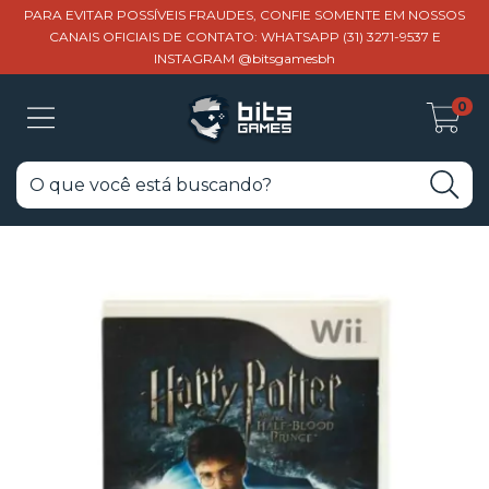
PARA EVITAR POSSÍVEIS FRAUDES, CONFIE SOMENTE EM NOSSOS
CANAIS OFICIAIS DE CONTATO: WHATSAPP (31) 3271-9537 E
INSTAGRAM @bitsgamesbh
0