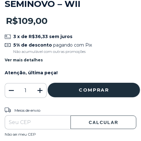
SEMINOVO – WII
R$109,00
3
x de
R$36,33
sem juros
5% de desconto
pagando com Pix
Não acumulável com outras promoções
Ver mais detalhes
Atenção, última peça!
ALTERAR CEP
Entregas para o CEP:
Meios de envio
CALCULAR
Não sei meu CEP