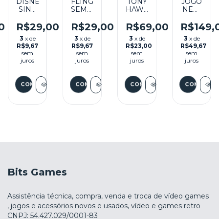
CK
DISNEY
FLINGSMASH
TONY
JOGO
SING
SEMINOVO
HAWK'S:
NEW
IT
- WII
DOWNHILL
SUPER
HIGH
JAM
MARIO
0
R$29,00
R$29,00
R$69,00
R$149,
O
SCHOOL
SEMINOVO
BROS
3
x de
3
x de
3
x de
3
x de
MUSICAL
– WII
SEMINOV
R$9,67
R$9,67
R$23,00
R$49,67
3
- WII
sem
sem
sem
sem
(EUROPEU)
juros
juros
juros
juros
SEMINOVO
– WII
Bits Games
Assistência técnica, compra, venda e troca de vídeo games
, jogos e acessórios novos e usados, vídeo e games retro
CNPJ: 54.427.029/0001-83