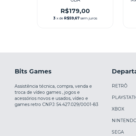
 GBC
GBA
M
0
R$179,00
m juros
3
x de
R$59,67
sem juros
Bits Games
Depart
RETRÔ
Assistência técnica, compra, venda e
troca de vídeo games , jogos e
PLAYSTAT
acessórios novos e usados, vídeo e
games retro CNPJ: 54.427.029/0001-83
XBOX
NINTEND
SEGA