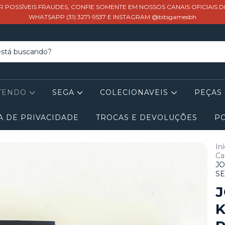
R POSSÍVEIS FRAUDES, CONFIE SOMENTE EM NOSSOS CANAIS OFICIAIS 
WHATSAPP (31) 3271-9537 E INSTAGRAM @bitsgamesbh
TENDO
SEGA
COLECIONAVEIS
PEÇAS
A DE PRIVACIDADE
TROCAS E DEVOLUÇÕES
PO
Iní
Ca
JO
SE
K